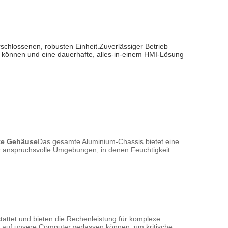
chlossenen, robusten Einheit.Zuverlässiger Betrieb 
n können und eine dauerhafte, alles-in-einem HMI-Lösung 
lte Gehäuse
Das gesamte Aluminium-Chassis bietet eine
r anspruchsvolle Umgebungen, in denen Feuchtigkeit
tattet und bieten die Rechenleistung für komplexe
h auf unsere Computer verlassen können, um kritische