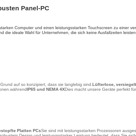
busten Panel-PC
tarken Computer und einen leistungsstarken Touchscreen zu einer vers
d die ideale Wahl für Unternehmen, die sich keine Ausfallzeiten leiste
Grund auf so konzipiert, dass sie langlebig sind.
Lüfterlose, versiege
ionen.während
IP65 und NEMA 4X
Dies macht unsere Geräte perfekt fü
stopfte Platten PCs
Sie sind mit leistungsstarken Prozessoren ausges
obustem Design und leistungsstarker Leistung bedeutet, dass Sie sic