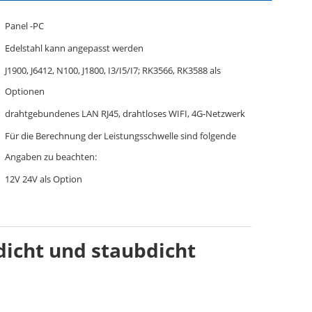
Panel -PC
Edelstahl kann angepasst werden
J1900, J6412, N100, J1800, I3/I5/I7; RK3566, RK3588 als
Optionen
drahtgebundenes LAN RJ45, drahtloses WIFI, 4G-Netzwerk
Für die Berechnung der Leistungsschwelle sind folgende
Angaben zu beachten:
12V 24V als Option
icht und staubdicht