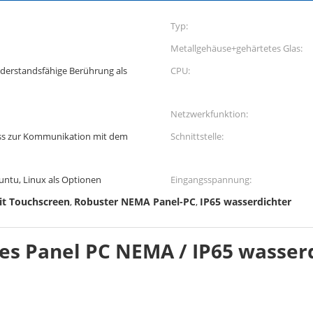
Typ:
Metallgehäuse+gehärtetes Glas:
iderstandsfähige Berührung als
CPU:
Netzwerkfunktion:
ss zur Kommunikation mit dem
Schnittstelle:
untu, Linux als Optionen
Eingangsspannung:
it Touchscreen
Robuster NEMA Panel-PC
IP65 wasserdichter
,
,
s Panel PC NEMA / IP65 wasserd