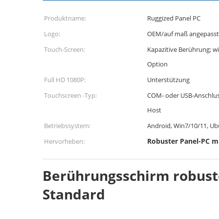
Produktname:
Ruggized Panel PC
Logo:
OEM/auf maß angepasst
Touch-Screen:
Kapazitive Berührung; w
Option
Full HD 1080P:
Unterstützung
Touchscreen -Typ:
COM- oder USB-Anschlu
Host
Betriebssystem:
Android, Win7/10/11, Ub
Robuster Panel-PC m
Hervorheben:
Berührungsschirm robuste
Standard