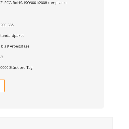
CE, FCC, RoHS, ISO9001:2008 compliance
1
$200-385
Standardpaket
 bis 9 Arbeitstage
/t
10000 Stück pro Tag