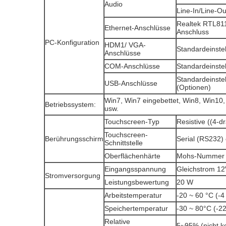
Audio
Line-In/Line-O
Realtek RTL811
Ethernet-Anschlüsse
Anschluss
PC-Konfiguration
HDM1/ VGA-
Standardeinstel
Anschlüsse
COM-Anschlüsse
Standardeinste
Standardeinste
USB-Anschlüsse
(Optionen)
Win7, Win7 eingebettet, Win8, Win1
Betriebssystem:
usw.
Touchscreen-Typ
Resistive ((4-d
Touchscreen-
Berührungsschirm
Serial (RS232)
Schnittstelle
Oberflächenhärte
Mohs-Nummer 7
Eingangsspannung
Gleichstrom 12
Stromversorgung
Leistungsbewertung
20 W
Arbeitstemperatur
-20 ~ 60 °C (-4
Speichertemperatur
-30 ~ 80°C (-2
Relative
5~95% (nicht k