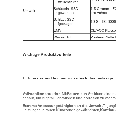
Luftfeuchtigkeit
Schütteln: SSD
1.5 Gramm, IEC
Umwelt
angewendet
pro Achse
Schlag: SSD
10 G, IEC 6006
aufgetragen
EMV
CE/FCC Klasse
Wasserdicht
Vordere Platte 
Wichtige Produktvorteile
1. Robustes und hochentwickeltes Industriedesign
Vollstahlkonstruktion:
Mit
Bauten aus Stahl
und eine r
gebaut, um Aufprall, Vibrationen und Korrosion zu wider
Extreme Anpassungsfähigkeit an die Umwelt:
Tagung
Leistungen in rauen Klimazonen gewährleisten,
Kontinui