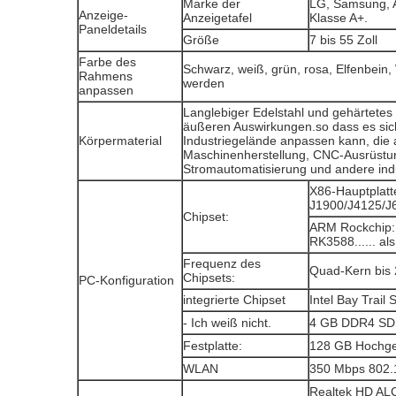
Marke der
LG, Samsung, A
Anzeige-
Anzeigetafel
Klasse A+.
Paneldetails
Größe
7 bis 55 Zoll
Farbe des
Schwarz, weiß, grün, rosa, Elfenbein, W
Rahmens
werden
anpassen
Langlebiger Edelstahl und gehärtete
äußeren Auswirkungen.so dass es sic
Körpermaterial
Industriegelände anpassen kann, die 
Maschinenherstellung, CNC-Ausrüstun
Stromautomatisierung und andere ind
X86-Hauptplatte:
J1900/J4125/J
Chipset:
ARM Rockchip
RK3588...... al
Frequenz des
Quad-Kern bis
Chipsets:
PC-Konfiguration
integrierte Chipset
Intel Bay Trail
- Ich weiß nicht.
4 GB DDR4 SD
Festplatte:
128 GB Hochges
WLAN
350 Mbps 802.11
Realtek HD AL