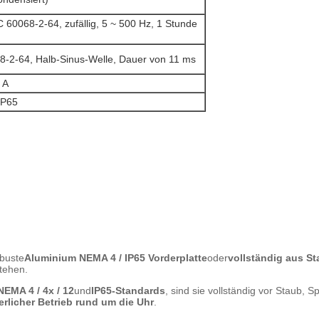
 60068-2-64, zufällig, 5 ~ 500 Hz, 1 Stunde
8-2-64, Halb-Sinus-Welle, Dauer von 11 ms
 A
IP65
obuste
Aluminium NEMA 4 / IP65 Vorderplatte
oder
vollständig aus S
stehen.
NEMA 4 / 4x / 12
und
IP65-Standards
, sind sie vollständig vor Staub, S
erlicher Betrieb rund um die Uhr
.