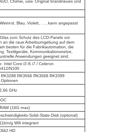
UO, Chimei, usw. Original brandneues und
einrot, Blau, Violett, ......kann angepasst
s Glas zum Schutz des LCD-Panels vor
h an die raue Arbeitsumgebung auf dem
am besten für die Fabrikautomation, die
g, Textilgeräte, Kommunikationsnetze,
ustrielle Anwendungen geeignet sind.
 Intel Core i3 i5 i7 / Celeron
6412/N100
: RK3288 RK3566 RK3568 RK3399
s Optionen
 2,66 GHz
 SOC
RAM (16G max)
chwindigkeits-Solid-State-Disk (optional)
b/n/g Wifi integriert
C662 HD