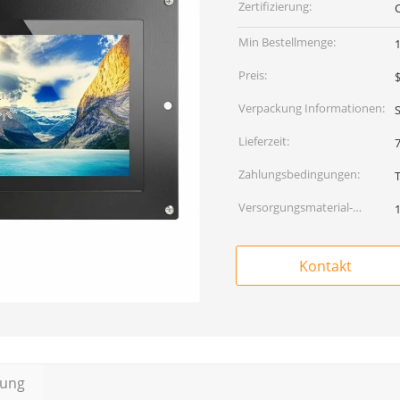
Zertifizierung:
Min Bestellmenge:
Preis:
Verpackung Informationen:
Lieferzeit:
7
Zahlungsbedingungen:
T
Versorgungsmaterial-
Fähigkeit:
Kontakt
bung