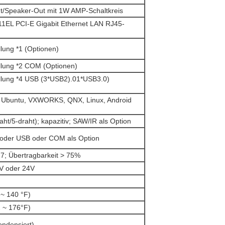
ut/Speaker-Out mit 1W AMP-Schaltkreis
1EL PCI-E Gigabit Ethernet LAN RJ45-
lung *1 (Optionen)
llung *2 COM (Optionen)
llung *4 USB (3*USB2).01*USB3.0)
0, Ubuntu, VXWORKS, QNX, Linux, Android
raht/5-draht); kapazitiv; SAW/IR als Option
 oder USB oder COM als Option
; Übertragbarkeit > 75%
V oder 24V
 ~ 140 °F)
2 ~ 176°F)
ondensiert)