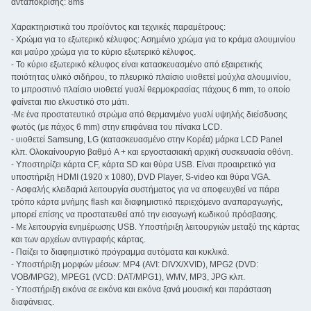
ανταπόκρισης: 8ms
Χαρακτηριστικά του προϊόντος και τεχνικές παραμέτρους:
- Χρώμα για το εξωτερικό κέλυφος: Ασημένιο χρώμα για το κράμα αλουμινίου
και μαύρο χρώμα για το κύριο εξωτερικό κέλυφος.
- Το κύριο εξωτερικό κέλυφος είναι κατασκευασμένο από εξαιρετικής
ποιότητας υλικό σιδήρου, το πλευρικό πλαίσιο υιοθετεί μούχλα αλουμινίου,
το μπροστινό πλαίσιο υιοθετεί γυαλί θερμοκρασίας πάχους 6 mm, το οποίο
φαίνεται πιο ελκυστικό στο μάτι.
-Με ένα προστατευτικό στρώμα από θερμανμένο γυαλί υψηλής διείσδυσης
φωτός (με πάχος 6 mm) στην επιφάνεια του πίνακα LCD.
- υιοθετεί Samsung, LG (κατασκευασμένο στην Κορέα) μάρκα LCD Panel
κλπ. Ολοκαίνουργιο βαθμό A + και εργοστασιακή αρχική συσκευασία οθόνη.
- Υποστηρίζει κάρτα CF, κάρτα SD και θύρα USB. Είναι προαιρετικό για
υποστήριξη HDMI (1920 x 1080), DVD Player, S-video και θύρα VGA.
- Ασφαλής κλειδαριά λειτουργία συστήματος για να αποφευχθεί να πάρει
τρόπο κάρτα μνήμης flash και διαφημιστικό περιεχόμενο αναπαραγωγής,
μπορεί επίσης να προστατευθεί από την εισαγωγή κωδικού πρόσβασης.
- Με λειτουργία ενημέρωσης USB. Υποστήριξη λειτουργιών μεταξύ της κάρτας
και των αρχείων αντιγραφής κάρτας.
- Παίζει το διαφημιστικό πρόγραμμα αυτόματα και κυκλικά.
- Υποστήριξη μορφών μέσων: MP4 (AVI: DIVX/XVID), MPG2 (DVD:
VOB/MPG2), MPEG1 (VCD: DAT/MPG1), WMV, MP3, JPG κλπ.
- Υποστήριξη εικόνα σε εικόνα και εικόνα ξανά μουσική και παράσταση
διαφάνειας.