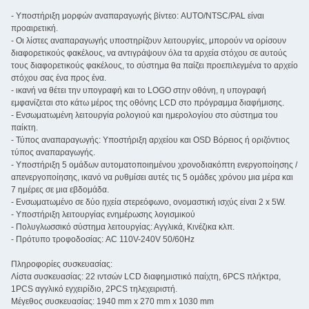
- Υποστήριξη μορφών αναπαραγωγής βίντεο: AUTO/NTSC/PAL είναι
προαιρετική.
- Οι λίστες αναπαραγωγής υποστηρίζουν λειτουργίες, μπορούν να ορίσουν
διαφορετικούς φακέλους, να αντιγράψουν όλα τα αρχεία στόχου σε αυτούς
τους διαφορετικούς φακέλους, το σύστημα θα παίζει προεπιλεγμένα το αρχείο
στόχου σας ένα προς ένα.
- ικανή να θέτει την υπογραφή και το LOGO στην οθόνη, η υπογραφή
εμφανίζεται στο κάτω μέρος της οθόνης LCD στο πρόγραμμα διαφήμισης.
- Ενσωματωμένη λειτουργία ρολογιού και ημερολογίου στο σύστημα του
παίκτη.
- Τύπος αναπαραγωγής: Υποστήριξη αρχείου και OSD Βόρειος ή οριζόντιος
τύπος αναπαραγωγής.
- Υποστήριξη 5 ομάδων αυτοματοποιημένου χρονοδιακόπτη ενεργοποίησης /
απενεργοποίησης, ικανό να ρυθμίσει αυτές τις 5 ομάδες χρόνου μια μέρα και
7 ημέρες σε μια εβδομάδα.
- Ενσωματωμένο σε δύο ηχεία στερεόφωνο, ονομαστική ισχύς είναι 2 x 5W.
- Υποστήριξη λειτουργίας ενημέρωσης λογισμικού
- Πολυγλωσσικό σύστημα λειτουργίας: Αγγλικά, Κινέζικα κλπ.
- Πρότυπο τροφοδοσίας: AC 110V-240V 50/60Hz
Πληροφορίες συσκευασίας:
Λίστα συσκευασίας: 22 ιντσών LCD διαφημιστικό παίχτη, 6PCS πλήκτρα,
1PCS αγγλικό εγχειρίδιο, 2PCS τηλεχειριστή.
Μέγεθος συσκευασίας: 1940 mm x 270 mm x 1030 mm