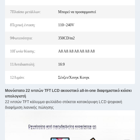
7Πλαίσιο μετάλλων:
Μπορεί να προσαρμοστεί
8Τεχνική ένταση:
110~240V
9Φωτεινότητα:
350CD/m2
10Γωνία θέασης:
Α8 Α8 Α8 Α8 Α8 Α8 Α8
11Αντιδιαστολή:
16:9
12Λιμάνι:
Σένζεν/Χονγκ Κονγκ
Μονόστατο 22 ιντσών TFT LCD ακουστικό all-in-one διαφημιστικό κιόσκι
υπολογιστή
22 ιντσών TFT κάλυμμα φυλλάδιο στέκεται κατακόρυφη LCD ψηφιακή
διαφήμιση λιανικής πώλησης