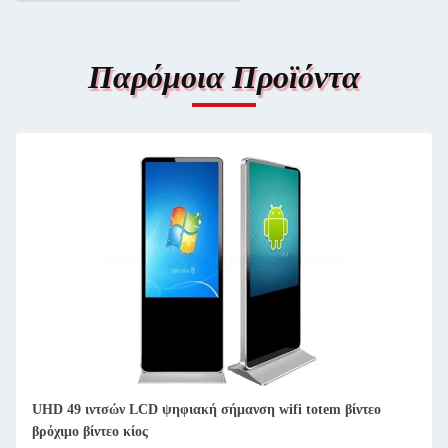
Παρόμοια Προϊόντα
tem βίντεο
55 ιντσών LCD πολυμέσων οθόνης POP με τηλεχειρι
λειτουργία δικτύου wifi