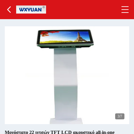
4
/7
Μονόστατο 22 ιντσών TFT LCD ακουστικό all-in-one