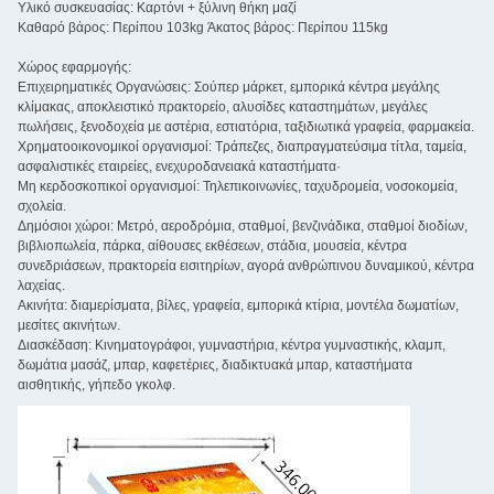
Υλικό συσκευασίας: Καρτόνι + ξύλινη θήκη μαζί
Καθαρό βάρος: Περίπου 103kg Άκατος βάρος: Περίπου 115kg
Χώρος εφαρμογής:
Επιχειρηματικές Οργανώσεις: Σούπερ μάρκετ, εμπορικά κέντρα μεγάλης
κλίμακας, αποκλειστικό πρακτορείο, αλυσίδες καταστημάτων, μεγάλες
πωλήσεις, ξενοδοχεία με αστέρια, εστιατόρια, ταξιδιωτικά γραφεία, φαρμακεία.
Χρηματοοικονομικοί οργανισμοί: Τράπεζες, διαπραγματεύσιμα τίτλα, ταμεία,
ασφαλιστικές εταιρείες, ενεχυροδανειακά καταστήματα·
Μη κερδοσκοπικοί οργανισμοί: Τηλεπικοινωνίες, ταχυδρομεία, νοσοκομεία,
σχολεία.
Δημόσιοι χώροι: Μετρό, αεροδρόμια, σταθμοί, βενζινάδικα, σταθμοί διοδίων,
βιβλιοπωλεία, πάρκα, αίθουσες εκθέσεων, στάδια, μουσεία, κέντρα
συνεδριάσεων, πρακτορεία εισιτηρίων, αγορά ανθρώπινου δυναμικού, κέντρα
λαχείας.
Ακινήτα: διαμερίσματα, βίλες, γραφεία, εμπορικά κτίρια, μοντέλα δωματίων,
μεσίτες ακινήτων.
Διασκέδαση: Κινηματογράφοι, γυμναστήρια, κέντρα γυμναστικής, κλαμπ,
δωμάτια μασάζ, μπαρ, καφετέριες, διαδικτυακά μπαρ, καταστήματα
αισθητικής, γήπεδο γκολφ.