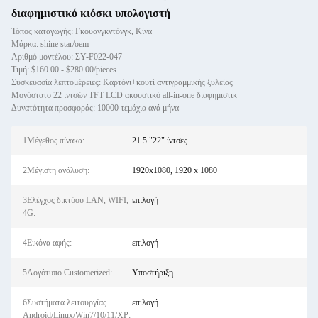
διαφημιστικό κιόσκι υπολογιστή
Τόπος καταγωγής: Γκουανγκντόνγκ, Κίνα
Μάρκα: shine star/oem
Αριθμό μοντέλου: ΣΥ-F022-047
Τιμή: $160.00 - $280.00/pieces
Συσκευασία λεπτομέρειες: Καρτόνι+κουτί αντιγραμμικής ξυλείας
Μονόστατο 22 ιντσών TFT LCD ακουστικό all-in-one διαφημιστικ
Δυνατότητα προσφοράς: 10000 τεμάχια ανά μήνα
1Μέγεθος πίνακα:
21.5 "22" ίντσες
2Μέγιστη ανάλυση:
1920x1080, 1920 x 1080
3Ελέγχος δικτύου LAN, WIFI,
επιλογή
4G:
4Εικόνα αφής:
επιλογή
5Λογότυπο Customerized:
Υποστήριξη
6Συστήματα λειτουργίας
επιλογή
Android/Linux/Win7/10/11/XP: