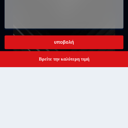
υποβολή
Βρείτε την καλύτερη τιμή
Get a Quote
3ος όροφος, κτίριο Β, βιομηχανικό πάρκο Heng Ming Zhu,
κοινότητα Tao Yuan, οδός Xi Xiang, Shen Zhen, Guang
Διεύθυνση
Dong, Κίνα
admin@shinestartech.com
Ηλεκτρονικό