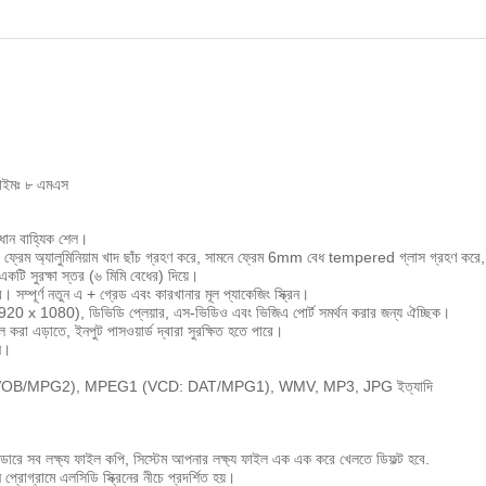
স টাইমঃ ৮ এমএস
রধান বাহ্যিক শেল।
শের ফ্রেম অ্যালুমিনিয়াম খাদ ছাঁচ গ্রহণ করে, সামনে ফ্রেম 6mm বেধ tempered গ্লাস গ্রহণ করে
কটি সুরক্ষা স্তর (৬ মিমি বেধের) দিয়ে।
ে। সম্পূর্ণ নতুন এ + গ্রেড এবং কারখানার মূল প্যাকেজিং স্ক্রিন।
1920 x 1080), ডিভিডি প্লেয়ার, এস-ভিডিও এবং ভিজিএ পোর্ট সমর্থন করার জন্য ঐচ্ছিক।
্লে করা এড়াতে, ইনপুট পাসওয়ার্ড দ্বারা সুরক্ষিত হতে পারে।
শন।
(DVD: VOB/MPG2), MPEG1 (VCD: DAT/MPG1), WMV, MP3, JPG ইত্যাদি
োল্ডারে সব লক্ষ্য ফাইল কপি, সিস্টেম আপনার লক্ষ্য ফাইল এক এক করে খেলতে ডিফল্ট হবে.
্রোগ্রামে এলসিডি স্ক্রিনের নীচে প্রদর্শিত হয়।