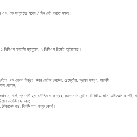
ুপ এবং এক সপ্তাহের মধ্যে 7 দিন সেট করতে সক্ষম।
কী, ১ পিসিএস ইংরেজি ম্যানুয়াল, ২ পিসিএস রিমোট কন্ট্রোলার।
ন স্টোর, বড় স্কেল বিক্রয়, স্টার রেটেড হোটেল, রেস্তোঁরা, ভ্রমণ সংস্থা, ফার্মেসি।
দালাল দোকান;
োকান, পার্ক, প্রদর্শনী হল, স্টেডিয়াম, জাদুঘর, কনভেনশন সেন্টার, টিকিট এজেন্সি, এইচআর মার্কেট, লট
রিয়েল এস্টেট ব্রোকার;
ে, ইন্টারনেট বার, বিউটি শপ, গল্ফ কোর্স।