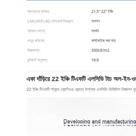
প্যানেলের আকার:
21.5" 22" ইঞ্চি
LAN,WIFI,4G নেটওয়ার্ক নিয়ন্ত্রণ:
অপশন
গ্রাহক লোগো:
সমর্থন
ধাতুর কাঠামো:
কাস্টমাইজ করা যায়
উজ্জ্বলতা:
350cd/m2
কন্ট্রাস্ট অনুপাত:
16:9
একা দাঁড়িয়ে 22 ইঞ্চি টিএফটি এলসিডি টাচ অল-ইন-ওয়
22 ইঞ্চি টিএফটি স্ট্যান্ড ব্রোশিওর হোল্ডার উল্লম্ব এলসিডি ডিজিটাল বিজ্ঞাপন খুচ