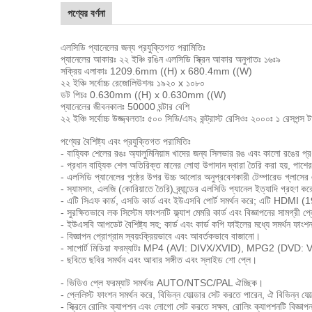
পণ্যের বর্ণনা
এলসিডি প্যানেলের জন্য প্রযুক্তিগত পরামিতিঃ
প্যানেলের আকারঃ ২২ ইঞ্চি রঙিন এলসিডি স্ক্রিন আকার অনুপাতঃ ১৬ঃ৯
সক্রিয় এলাকাঃ 1209.6mm ((H) x 680.4mm ((W)
২২ ইঞ্চি সর্বোচ্চ রেজোলিউশনঃ ১৯২০ x ১০৮০
ডট পিচঃ 0.630mm ((H) x 0.630mm ((W)
প্যানেলের জীবনকালঃ 50000 ঘন্টার বেশি
২২ ইঞ্চি সর্বোচ্চ উজ্জ্বলতাঃ ৫০০ সিডি/এম২ কন্ট্রাস্ট রেসিওঃ ২০০০ঃ ১ রেসপন্
পণ্যের বৈশিষ্ট্য এবং প্রযুক্তিগত পরামিতিঃ
- বাহ্যিক শেলের রঙঃ অ্যালুমিনিয়াম খাদের জন্য সিলভার রঙ এবং কালো রঙের প্
- প্রধান বাহ্যিক শেল অতিরিক্ত মানের লোহা উপাদান দ্বারা তৈরি করা হয়, পা
- এলসিডি প্যানেলের পৃষ্ঠের উপর উচ্চ আলোর অনুপ্রবেশকারী টেম্পারেড গ্লাসের এ
- স্যামসাং, এলজি (কোরিয়াতে তৈরি) ব্র্যান্ডের এলসিডি প্যানেল ইত্যাদি গ্রহণ কর
- এটি সিএফ কার্ড, এসডি কার্ড এবং ইউএসবি পোর্ট সমর্থন করে; এটি HDMI (
- সুরক্ষিতভাবে লক সিস্টেম ফাংশনটি ফ্ল্যাশ মেমরি কার্ড এবং বিজ্ঞাপনের সামগ্রী প
- ইউএসবি আপডেট বৈশিষ্ট্য সহ; কার্ড এবং কার্ড কপি ফাইলের মধ্যে সমর্থন ফাং
- বিজ্ঞাপন প্রোগ্রাম স্বয়ংক্রিয়ভাবে এবং আবর্তকভাবে বাজানো।
- সাপোর্ট মিডিয়া ফরম্যাটঃ MP4 (AVI: DIVX/XVID), MPG2 
- ছবিতে ছবির সমর্থন এবং আবার সঙ্গীত এবং স্লাইড শো প্লে।
- ভিডিও প্লে ফরম্যাট সমর্থনঃ AUTO/NTSC/PAL ঐচ্ছিক।
- প্লেলিস্ট ফাংশন সমর্থন করে, বিভিন্ন ফোল্ডার সেট করতে পারেন, ঐ বিভিন্ন ফ
- স্ক্রিনে রোলিং ক্যাপশন এবং লোগো সেট করতে সক্ষম, রোলিং ক্যাপশনটি বিজ্ঞাপন প