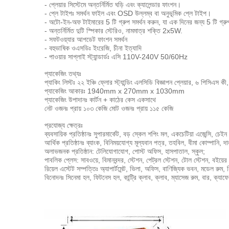
- প্লেয়ার সিস্টেমে অন্তর্নির্মিত ঘড়ি এবং ক্যালেন্ডার ফাংশন।
- প্লে টাইপঃ সমর্থন ফাইল এবং OSD উল্লম্ব বা অনুভূমিক প্লে টাইপ।
- অটো-ইন-অফ টাইমারের 5 টি গ্রুপ সমর্থন করুন, যা এক দিনের জন্য 5 টি গ্র
- অন্তর্নির্মিত দুটি স্পিকার স্টেরিও, নামমাত্র শক্তি 2x5W.
- সফটওয়্যার আপডেট ফাংশন সমর্থন
- বহুভাষিক ওএসডিঃ ইংরেজি, চীনা ইত্যাদি
- পাওয়ার সাপ্লাই স্ট্যান্ডার্ডঃ এসি 110V-240V 50/60Hz
প্যাকেজিং তথ্যঃ
প্যাকিং লিস্টঃ ২২ ইঞ্চি ফ্লোর স্ট্যান্ডিং এলসিডি বিজ্ঞাপন প্লেয়ার, ৬ পিসিএস 
প্যাকেজিং আকারঃ 1940mm x 270mm x 1030mm
প্যাকেজিং উপাদানঃ কার্টন + কাঠের কেস একসাথে
নেট ওজনঃ প্রায় ১০৩ কেজি মোট ওজনঃ প্রায় ১১৫ কেজি
প্রযোজ্য ক্ষেত্রঃ
ব্যবসায়িক প্রতিষ্ঠানঃ সুপারমার্কেট, বড় স্কেল শপিং মল, একচেটিয়া এজেন্সি, চেই
আর্থিক প্রতিষ্ঠানঃ ব্যাংক, বিনিময়যোগ্য মূল্যবান পত্র, তহবিল, বীমা কোম্পানি, 
অলাভজনক প্রতিষ্ঠান: টেলিযোগাযোগ, পোস্ট অফিস, হাসপাতাল, স্কুল;
পাবলিক প্লেস: সাবওয়ে, বিমানবন্দর, স্টেশন, পেট্রল স্টেশন, টোল স্টেশন, বইয়ের দ
রিয়েল এস্টেট সম্পত্তিঃ অ্যাপার্টমেন্ট, ভিলা, অফিস, বাণিজ্যিক ভবন, মডেল রুম, 
বিনোদনঃ সিনেমা হল, ফিটনেস হল, কান্ট্রি ক্লাব, ক্লাব, ম্যাসেজ রুম, বার, ক্যাফ