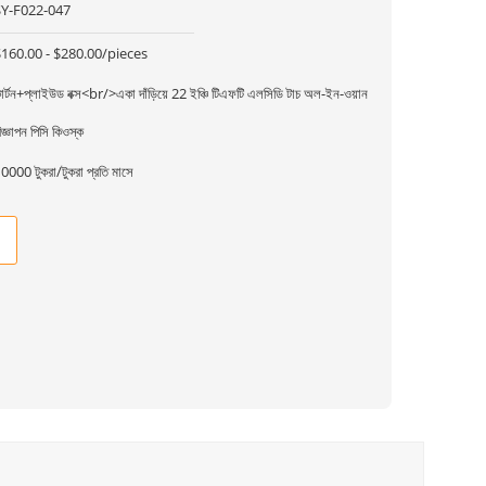
SY-F022-047
160.00 - $280.00/pieces
ার্টন+প্লাইউড বক্স<br/>একা দাঁড়িয়ে 22 ইঞ্চি টিএফটি এলসিডি টাচ অল-ইন-ওয়ান
িজ্ঞাপন পিসি কিওস্ক
0000 টুকরা/টুকরা প্রতি মাসে