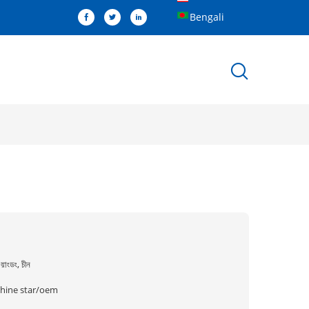
Bengali
ুয়াংডং, চীন
shine star/oem