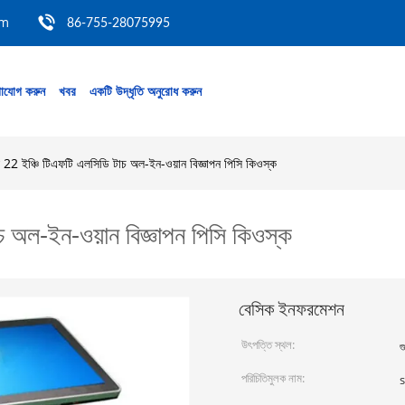
om
86-755-28075995
াযোগ করুন
খবর
একটি উদ্ধৃতি অনুরোধ করুন
য়ে 22 ইঞ্চি টিএফটি এলসিডি টাচ অল-ইন-ওয়ান বিজ্ঞাপন পিসি কিওস্ক
াচ অল-ইন-ওয়ান বিজ্ঞাপন পিসি কিওস্ক
বেসিক ইনফরমেশন
উৎপত্তি স্থল:
গ
পরিচিতিমুলক নাম: