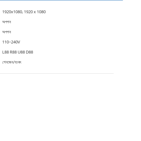
1920x1080, 1920 x 1080
অপশন
অপশন
110~240V
L88 R88 U88 D88
শেনজেন/হংকং