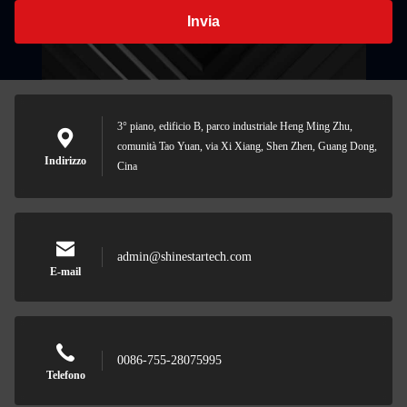
Invia
3° piano, edificio B, parco industriale Heng Ming Zhu,
comunità Tao Yuan, via Xi Xiang, Shen Zhen, Guang Dong,
Indirizzo
Cina
admin@shinestartech.com
E-mail
0086-755-28075995
Telefono