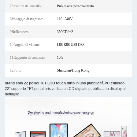
7Struttura del metallo:
Può essere personalizzato
8Voltaggio di ingresso:
110~240V
9Brillantezza:
350CD/m2
10Angolo di visione:
L88 R88 U88 D88
11Rapporto di contrasto:
16:9
12Porto:
Shenzhen/Hong Kong
stand solo 22 pollici TFT LCD touch tutto in uno pubblicità PC chiosco
22" supporto TFT portalibris verticale LCD digitale pubblicitario display al
dettaglio