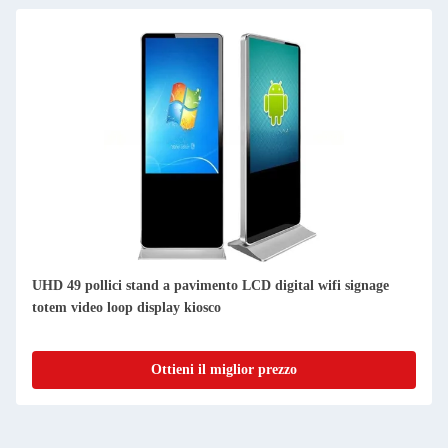
55 pollici Lcd a terra multimediale con visualizzatore video
POP con funzione di rete wifi remota
Ottieni il miglior prezzo