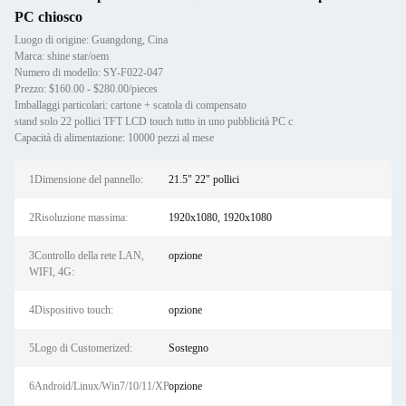
PC chiosco
Luogo di origine: Guangdong, Cina
Marca: shine star/oem
Numero di modello: SY-F022-047
Prezzo: $160.00 - $280.00/pieces
Imballaggi particolari: cartone + scatola di compensato
stand solo 22 pollici TFT LCD touch tutto in uno pubblicità PC c
Capacità di alimentazione: 10000 pezzi al mese
1Dimensione del pannello:
21.5" 22" pollici
2Risoluzione massima:
1920x1080, 1920x1080
3Controllo della rete LAN,
opzione
WIFI, 4G:
4Dispositivo touch:
opzione
5Logo di Customerized:
Sostegno
6Android/Linux/Win7/10/11/XP:
opzione