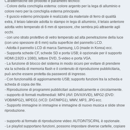
Caratteristiche del prodotto e parametro tecnico:
- Colore della conchiglia esterna: colore argento per la lega di alluminio e
colore nero per la conchiglia esterna principale.
- Il guscio esterno principale è realizzato da materiale di ferro di qualità
extra, il telaio laterale adotta lo stampo in lega di alluminio, il telaio anteriore
adotta vetro temperato di 6 mm di spessore, che sembra più attraente agli
occhi.
- con uno strato protettivo di vetro temperato ad alta penetrazione della luce
(con uno spessore di 6 mm) sulla superficie del pannello LCD.
- Adotta il pannello LCD di marca Samsung, LG (made in Korea) ecc.
- Supporta schede CF, schede SD e porta USB; è opzionale per il supporto
HDMI (1920 x 1080), lettore DVD, S-video e porta VGA.
- La funzione di blocco del sistema in modo sicuro per evitare di prendere
via la scheda di memoria flash e il contenuto di riproduzione pubblicitaria,
può anche essere protetta da password di ingresso.
- Con funzionalità di aggiornamento USB; supporto funzioni tra la scheda e
scheda di copia dei file.
- Riproduzione di programmi pubblicitari automaticamente e circolarmente.
- supporto di formati multimediali: MP4 (AVI: DIVX/XVID), MPG2 (DVD:
VOB/MPG2), MPEG1 (VCD: DAT/MPG1), WMV, MP3, JPG ecc.
- Supporto immagine in immagine e immagine di nuovo musica e slide show
riproduzione.
- supporto al formato di riproduzione video: AUTO/NTSC/PAL è opzionale.
- Le playlist supportano funzioni, possono impostare diverse cartelle, copiare