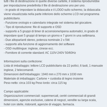
tutti i file di destinazione in quelle diverse cartelle, il sistema riprodurrebbe
per impostazione predefinita il file di destinazione uno per uno.
- in grado di impostare la didascalia e il LOGO sullo schermo, la didascalia
viene visualizzata nella parte inferiore dello schermo LCD nel programma
pubblicitario.
- Funzione orologio e calendario integrate nel sistema del giocatore.
- Tipo di riproduzione: file di supporto e OSD
- supporto a 5 gruppi di timer di accensione/spena automatici, in grado di
impostare quei 5 gruppi di tempo un giorno e 7 giorni in una settimana.
- Due altoparlanti stereo, potenza nominale 2 x 5W.
- supporto alla funzione di aggiornamento del software
- OSD multilingue: inglese, cinese ecc.
- Fornitore di corrente standard: AC 110V-240V 50/60Hz
Informazioni sulla confezione:
Lista di imballaggio: lettore LCD pubblicitario da 22 pollici, 6 tasti, 1 manuale
inglese, 2 telecomandi.
Dimensioni dell'imballaggio: 1940 mm x 270 mm x 1030 mm
Materiale di imballaggio: Cartone + custodia di legno insieme
Peso netto: circa 103 kg Peso lordo: circa 115 kg
Campo applicabile:
Organizzazioni commerciali: supermercati, centri commerciali di grandi
dimensioni, agenzie esclusive, catene di negozi, vendite su larga scala,
hotel con stelle, ristoranti, agenzie di viaggio, farmacia.