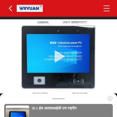
10.1 इंच आरएफआईडी टच स्क्रीन