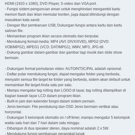
HDMI (1920 x 1080), DVD Player, S-video dan VGA port.
- Fungsi sistem penguncian aman untuk menghindari mengambil kartu
memori flash dan iklan memutar konten, juga dapat dilindungi dengan
masukkan kata sandi.
- Dengan fitur pembaruan USB; Dukungan fungsi antara kartu dan kartu
salinan file.
- Memainkan program iklan secara otomatis dan berputar.
- Mendukung format media: MP4 (AVI: DIVX/XVID), MPG2 (DVD:
VOB/MPG2), MPEG1 (VCD: DAT/MPG1), WMV, MP3, JPG dll.
- Dukung gambar dalam gambar dan gambar lagi musik dan slide show
bermain.
- Dukungan format pemutaran video: AUTO/NTSC/PAL adalah opsional.
- Daftar putar mendukung fungsi, dapat mengatur folder yang berbeda,
menyalin semua file target ke folder yang berbeda, sistem akan default untuk
memainkan file target Anda satu per satu.
- Mampu mengatur tag rolling dan LOGO di layar, tag rolling ditampilkan di
bagian bawah layar LCD dalam program iklan.
- Built-in jam dan kalender fungsi dalam sistem pemain.
- Jenis bermain: File pendukung dan OSD Jenis bermain vertikal atau
horizontal.
- Dukungan 5 kelompok otomatis on / off timer, mampu mengatur 5 kelompok
waktu satu hari dan 7 hari dalam satu minggu.
- Dibangun di dua speaker stereo, daya nominal adalah 2 x 5W.
- Mendukung fungsi pembaruan perangkat lunak