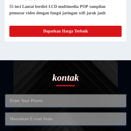
55 inci LCD berdiri poster kios jaringan wifi totem video loop
player display
Dapatkan Harga Terbaik
kontak