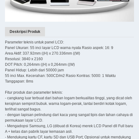
Deskripsi Produk
Parameter teknis untuk panel LCD:
Panel Ukuran: 55 inci layar LCD warna nyata Rasio aspek: 16: 9
Area Aktif: 337.92mm ((H) x 270.336mm ((W)
Resolusi: 3840 x 2160
DOT Pitch: 0,264mm ((H) x 0,264mm ((W)
Panel Hidup: Lebih dari 50000 jam
55 inci Max. Kecerahan: 500CD/m2 Rasio Kontras: 5000: 1 Waktu
Tanggapan: 8ms
Fitur produk dan parameter teknis:
- cangkang luar terbuat dari bahan logam berkualitas tinggi, yang dicat oleh
kerajinan semprot bubuk. warna logam-perak, lantai berdiri kotak logam,
terlihat sangat bagus.
- dengan lapisan pelindung dari kaca yang sangat tipis dan tahan cahaya di
permukaan layar LCD.
- Mengadopsi Samsung, LG (dibuat di Korea) merek LCD Panel dll Full baru
A + kelas dan pabrik layar kemasan asli.
- Mendukung kartu CF, kartu SD dan USB Port; Opsional untuk mendukung