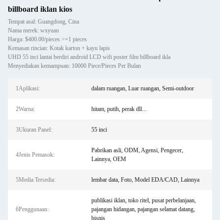
billboard iklan kios
Tempat asal: Guangdong, Cina
Nama merek: wxyuan
Harga: $400.00/pieces >=1 pieces
Kemasan rincian: Kotak karton + kayu lapis
UHD 55 inci lantai berdiri android LCD wifi poster film billboard ikla
Menyediakan kemampuan: 10000 Piece/Pieces Per Bulan
1Aplikasi:
dalam ruangan, Luar ruangan, Semi-outdoor
2Warna:
hitam, putih, perak dll...
3Ukuran Panel:
55 inci
Pabrikan asli, ODM, Agensi, Pengecer,
4Jenis Pemasok:
Lainnya, OEM
5Media Tersedia:
lembar data, Foto, Model EDA/CAD, Lainnya
publikasi iklan, toko ritel, pusat perbelanjaan,
6Penggunaan:
pajangan hidangan, pajangan selamat datang,
bisnis