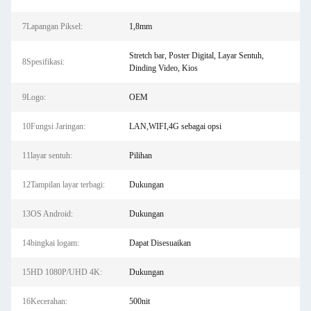
7Lapangan Piksel:
1,8mm
Stretch bar, Poster Digital, Layar Sentuh,
8Spesifikasi:
Dinding Video, Kios
9Logo:
OEM
10Fungsi Jaringan:
LAN,WIFI,4G sebagai opsi
11layar sentuh:
Pilihan
12Tampilan layar terbagi:
Dukungan
13OS Android:
Dukungan
14bingkai logam:
Dapat Disesuaikan
15HD 1080P/UHD 4K:
Dukungan
16Kecerahan:
500nit