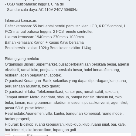
- OSD multibahasa: Inggris, Cina dll
- Standar catu daya: AC 110V-240V 50/60Hz
Informasi kemasan:
Daftar kemasan: 55 inci lantai berdiri pemutar iklan LCD, 6 PCS tombol, 1
PCS manual bahasa Inggris, 2 PCS remote controller.
Ukuran kemasan: 1940mm x 270mm x 1030mm
Bahan kemasan: Karton + Kasus Kayu bersama
Berat bersih: sekitar 102kg Berat kotor: sekitar 114kg
Bidang yang berlaku:
Organisasi Bisnis: Supermarket, pusat perbelanjaan berskala besar, agensi
eksklusif, rantai toko, penjualan berskala besar, hotel bertaraf bintang,
restoran, agen perjalanan, apotek.
Organisasi Keuangan: Bank, sekuritas yang dapat diperdagangkan, dana,
perusahaan asuransi, toko gadai;
Organisasi nirlaba: Telekomunikasi, kantor pos, rumah sakit, sekolah;
Tempat umum: Metro, bandara, stasiun, pompa bensin, stasiun tol, toko
buku, taman, ruang pameran, stadion, museum, pusat konvensi, agen tiket,
pasar SDM, pusat lotere;
Real Estate: Apartemen, villa, kantor, bangunan komersial, ruang model,
broker properti;
Hiburan: Bioskop, ruang kebugaran, klub-klub, klub, ruang pijat, bar, kafe,
bar Internet, toko kecantikan, lapangan golf.