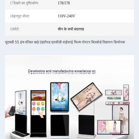
17देखने का दृष्टिकोण:
178/178
18इनपुट वोल्ट:
110V-240V
19पोर्ट:
चीन के सभी बंदरगाह
यूएचडी 55 इंच मंजिल खड़े एंड्रॉयड एलसीडी वाईफाई फिल्म पोस्टर बिलबोर्ड विज्ञापन कियोस्क