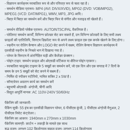
- विज्ञापन कार्यक्रम स्वचालित रूप से और परिपत्र रूप से चला रहा है।
- समर्थन मीडिया प्रारूपः MP4 (AVI: DIVX/XVID), MPG2 (DVD: VOB/MPG2),
MPEG1 (VCD: DAT/MPG1), WMV, MP3, JPG आदि।
- चित्र में चित्र का समर्थन करें और चित्र फिर से संगीत और स्लाइड शो खेलते हैं।
- समर्थन वीडियो प्लेबैक प्रारूपः AUTO/NTSC/PAL वैकल्पिक है।
- प्लेलिस्ट समर्थन कार्यों, विभिन्न फ़ोल्डर सेट कर सकते हैं, उन विभिन्न फ़ोल्डरों के लिए सभी लक्ष्य
फ़ाइलों की प्रतिलिपि, सिस्टम डिफ़ॉल्ट रूप से अपने लक्ष्य फ़ाइल एक एक करके खेलने के लिए होगा।
- स्क्रीन पर रोलिंग कैप्शन और LOGO सेट करने में सक्षम, रोलिंग कैप्शन विज्ञापन कार्यक्रम में
एलसीडी स्क्रीन के निचले भाग में दिखाया गया है।
- प्लेयर के सिस्टम में अंतर्निहित घड़ी और कैलेंडर फ़ंक्शन।
- प्लेइंग टाइप: समर्थन फ़ाइल और ओएसडी वर्टिकल या क्षैतिज प्लेइंग प्रकार।
- स्वचालित चालू/बंद टाइमर के 5 समूहों का समर्थन करें, जो एक दिन और एक सप्ताह में 7 दिनों के
समय के उन 5 समूहों को सेट करने में सक्षम हैं।
- निर्मित दो स्पीकर स्टीरियो, नामित शक्ति 2 x 5W है।
- सॉफ्टवेयर अद्यतन कार्य का समर्थन करें
- बहुभाषी ओएसडीः अंग्रेजी, चीनी आदि
- विद्युत आपूर्ति मानक: AC 110V-240V 50/60Hz
पैकेजिंग की जानकारीः
पैकिंग सूचीः 55 इंच का एलसीडी विज्ञापन प्लेयर, 6 पीसीएस कुंजी, 1 पीसीएस अंग्रेजी मैनुअल, 2
पीसीएस रिमोट कंट्रोलर।
पैकेजिंग का आकारः 1940mm x 270mm x 1030mm
पैकेजिंग सामग्रीः कार्टन + लकड़ी के मामले एक साथ
शुद्ध वजनः लगभग 102 किलोग्राम सकल वजनः लगभग 114 किलोग्राम