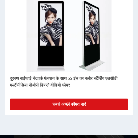
55 इंच का एलसीडी स्टैंडिंग पोस्टर कियोस्क वाईफाई नेटवर्क टोटेम वीडियो लूप
प्लेयर डिस्प्ले
सबसे अच्छी कीमत पाएं