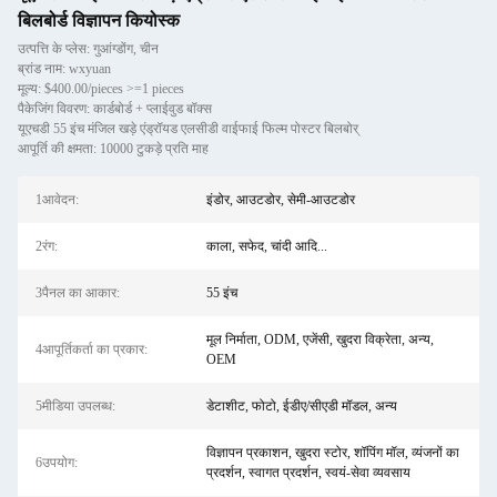
बिलबोर्ड विज्ञापन कियोस्क
उत्पत्ति के प्लेस: गुआंग्डोंग, चीन
ब्रांड नाम: wxyuan
मूल्य: $400.00/pieces >=1 pieces
पैकेजिंग विवरण: कार्डबोर्ड + प्लाईवुड बॉक्स
यूएचडी 55 इंच मंजिल खड़े एंड्रॉयड एलसीडी वाईफाई फिल्म पोस्टर बिलबोर्
आपूर्ति की क्षमता: 10000 टुकड़े प्रति माह
1आवेदन:
इंडोर, आउटडोर, सेमी-आउटडोर
2रंग:
काला, सफेद, चांदी आदि...
3पैनल का आकार:
55 इंच
मूल निर्माता, ODM, एजेंसी, खुदरा विक्रेता, अन्य,
4आपूर्तिकर्ता का प्रकार:
OEM
5मीडिया उपलब्ध:
डेटाशीट, फोटो, ईडीए/सीएडी मॉडल, अन्य
विज्ञापन प्रकाशन, खुदरा स्टोर, शॉपिंग मॉल, व्यंजनों का
6उपयोग:
प्रदर्शन, स्वागत प्रदर्शन, स्वयं-सेवा व्यवसाय