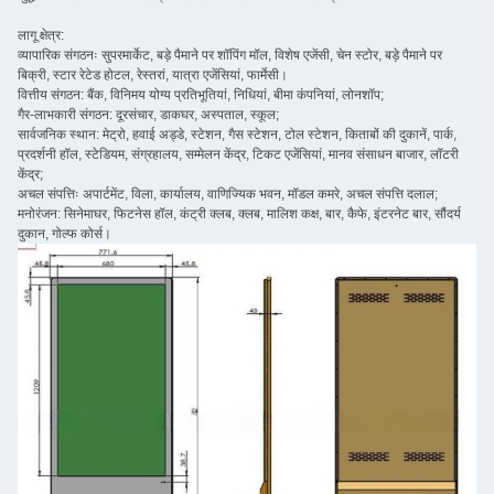
लागू क्षेत्र:
व्यापारिक संगठनः सुपरमार्केट, बड़े पैमाने पर शॉपिंग मॉल, विशेष एजेंसी, चेन स्टोर, बड़े पैमाने पर
बिक्री, स्टार रेटेड होटल, रेस्तरां, यात्रा एजेंसियां, फार्मेसी।
वित्तीय संगठन: बैंक, विनिमय योग्य प्रतिभूतियां, निधियां, बीमा कंपनियां, लोनशॉप;
गैर-लाभकारी संगठन: दूरसंचार, डाकघर, अस्पताल, स्कूल;
सार्वजनिक स्थान: मेट्रो, हवाई अड्डे, स्टेशन, गैस स्टेशन, टोल स्टेशन, किताबों की दुकानें, पार्क,
प्रदर्शनी हॉल, स्टेडियम, संग्रहालय, सम्मेलन केंद्र, टिकट एजेंसियां, मानव संसाधन बाजार, लॉटरी
केंद्र;
अचल संपत्तिः अपार्टमेंट, विला, कार्यालय, वाणिज्यिक भवन, मॉडल कमरे, अचल संपत्ति दलाल;
मनोरंजन: सिनेमाघर, फिटनेस हॉल, कंट्री क्लब, क्लब, मालिश कक्ष, बार, कैफे, इंटरनेट बार, सौंदर्य
दुकान, गोल्फ कोर्स।