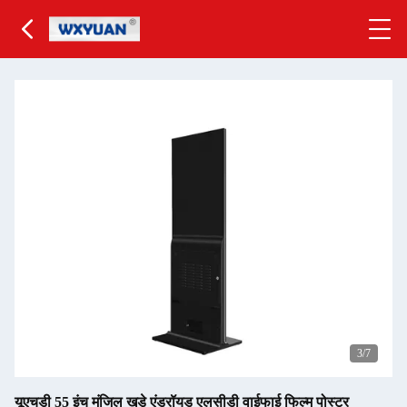
4
/7
यूएचडी 55 इंच मंजिल खड़े एंड्रॉयड एलसीडी वाईफाई फिल्म पोस्टर