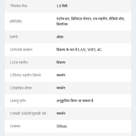
7पिक्सेल पिच:
1.8 मिमी
स्ट्रेच बार, डिजिटल पोस्टर, टच स्क्रीन, वीडियो वॉल,
8विनिर्देश:
कियॉस्क
9लोगो:
ओएम
10नेटवर्क फ़ंक्शन:
विकल्प के रूप में LAN, WIFI, 4G
11टच स्क्रीन:
विकल्प
12स्प्लिट स्क्रीन डिस्प्ले:
समर्थन
13एंड्रॉइड ओएस:
समर्थन
14धातु फ्रेम:
अनुकूलित किया जा सकता है
15एचडी 1080पी/यूएचडी 4के:
समर्थन
16चमक:
500nits