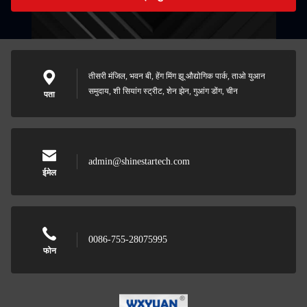
तीसरी मंजिल, भवन बी, हेंग मिंग झू औद्योगिक पार्क, ताओ युआन
समुदाय, शी सियांग स्ट्रीट, शेन झेन, गुआंग डोंग, चीन
पता
admin@shinestartech.com
ईमेल
0086-755-28075995
फोन