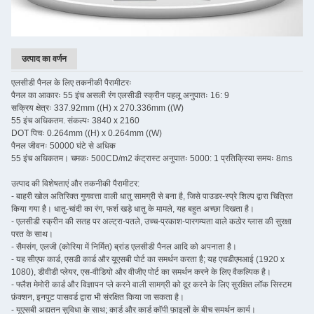
उत्पाद का वर्णन
एलसीडी पैनल के लिए तकनीकी पैरामीटरः
पैनल का आकारः 55 इंच असली रंग एलसीडी स्क्रीन पहलू अनुपातः 16: 9
सक्रिय क्षेत्रः 337.92mm ((H) x 270.336mm ((W)
55 इंच अधिकतम. संकल्पः 3840 x 2160
DOT पिचः 0.264mm ((H) x 0.264mm ((W)
पैनल जीवनः 50000 घंटे से अधिक
55 इंच अधिकतम। चमकः 500CD/m2 कंट्रास्ट अनुपातः 5000: 1 प्रतिक्रिया समयः 8ms
उत्पाद की विशेषताएं और तकनीकी पैरामीटर:
- बाहरी खोल अतिरिक्त गुणवत्ता वाली धातु सामग्री से बना है, जिसे पाउडर-स्प्रे शिल्प द्वारा चित्रित
किया गया है। धातु-चांदी का रंग, फर्श खड़े धातु के मामले, यह बहुत अच्छा दिखता है।
- एलसीडी स्क्रीन की सतह पर अल्ट्रा-पतले, उच्च-प्रकाश-पारगम्यता वाले कठोर ग्लास की सुरक्षा
परत के साथ।
- सैमसंग, एलजी (कोरिया में निर्मित) ब्रांड एलसीडी पैनल आदि को अपनाता है।
- यह सीएफ कार्ड, एसडी कार्ड और यूएसबी पोर्ट का समर्थन करता है; यह एचडीएमआई (1920 x
1080), डीवीडी प्लेयर, एस-वीडियो और वीजीए पोर्ट का समर्थन करने के लिए वैकल्पिक है।
- फ्लैश मेमोरी कार्ड और विज्ञापन प्ले करने वाली सामग्री को दूर करने के लिए सुरक्षित लॉक सिस्टम
फ़ंक्शन, इनपुट पासवर्ड द्वारा भी संरक्षित किया जा सकता है।
- यूएसबी अद्यतन सुविधा के साथ; कार्ड और कार्ड कॉपी फ़ाइलों के बीच समर्थन कार्य।