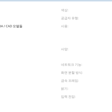
색상:
공급자 유형:
A / CAD 모델들
사용:
사양:
네트워크 기능:
화면 분할 방식:
금속 프레임:
밝기:
입력 전압: