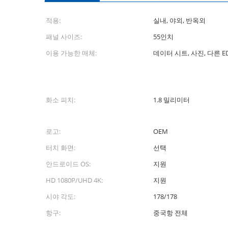
적용:
실내, 야외, 반옥외
패널 사이즈:
55인치
이용 가능한 매체:
데이터 시트, 사진, 다른 ED
화소 피치:
1.8 밀리미터
로고:
OEM
터치 화면:
선택
안드로이드 OS:
지원
HD 1080P/UHD 4K:
지원
시야 각도:
178/178
항구:
중국항 전체