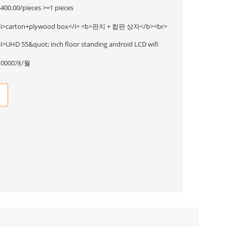
$400.00/pieces >=1 pieces
<i>carton+plywood box</i> <b>판지 + 합판 상자</b><br>
<i>UHD 55&quot; inch floor standing android LCD wifi
10000개/월