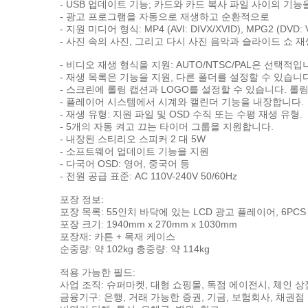
- USB 업데이트 기능; 카드와 카드 복사 파일 사이의 기능
- 광고 프로그램을 자동으로 재생하고 순환적으로
- 지원 미디어 형식: MP4 (AVI: DIVX/XVID), MPG2 (DVD: 
- 사진 속의 사진, 그리고 다시 사진 음악과 슬라이드 쇼 재
- 비디오 재생 형식을 지원: AUTO/NTSC/PAL은 선택적입
- 재생 목록은 기능을 지원, 다른 폴더를 설정할 수 있습니
- 스크린에 롤링 캡션과 LOGO를 설정할 수 있습니다. 롤
- 플레이어 시스템에서 시계와 캘린더 기능을 내장합니다.
- 재생 유형: 지원 파일 및 OSD 수직 또는 수평 재생 유형.
- 5개의 자동 켜고 끄는 타이머 그룹을 지원합니다.
- 내장된 스티리오 스피커 2 대 5W
- 소프트웨어 업데이트 기능을 지원
- 다국어 OSD: 영어, 중국어 등
- 전원 공급 표준: AC 110V-240V 50/60Hz
포장 정보:
포장 목록: 55인치 바닥에 있는 LCD 광고 플레이어, 6PCS 
포장 크기: 1940mm x 270mm x 1030mm
포장재: 카튼 + 목재 케이스
순중량: 약 102kg 총중량: 약 114kg
적용 가능한 필드:
사업 조직: 슈퍼마켓, 대형 쇼핑몰, 독점 에이전시, 체인 상점
금융기구: 은행, 거래 가능한 증권, 기금, 보험회사, 채권점