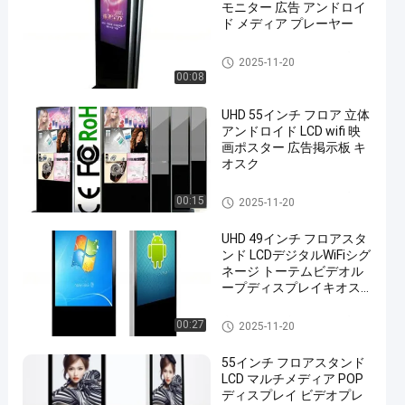
モニター 広告 アンドロイ
ド メディア プレーヤー
床置き型LCD広告ディスプレイ
2025-11-20
00:08
UHD 55インチ フロア 立体
アンドロイド LCD wifi 映
画ポスター 広告掲示板 キ
オスク
床置き型LCD広告ディスプレイ
00:15
2025-11-20
UHD 49インチ フロアスタ
ンド LCDデジタルWiFiシグ
ネージ トーテムビデオル
ープディスプレイキオス
ク
床置き型LCD広告ディスプレイ
00:27
2025-11-20
55インチ フロアスタンド
LCD マルチメディア POP
ディスプレイ ビデオプレ