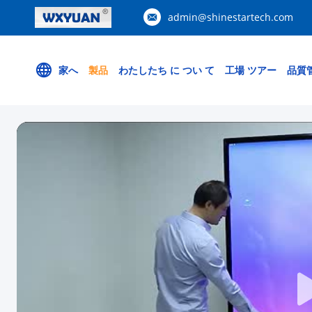
admin@shinestartech.com
家へ
製品
わたしたち に つい て
工場 ツアー
品質