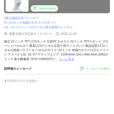
Send Inquiry
#
床立液晶広告プレーヤー
#
1つのタッチ画面のキオスクのすべて
#
タッチスクリーンのデジタル表示装置のトーテム
床置き型LCD広告ディスプレイ
2025-11-20
独立 22インチ TFT LCDタッチ 広告PCキオスク 22インチ TFTスタンド ブロ
ーシャーホルダー 垂直LCDデジタル広告小売ディスプレイ 製品説明 LCDパ
ネルの技術パラメータ:パネルのサイズ: 22インチ 本物のカラーLCDスクリー
ン アスペクト比: 16: 9アクティブエリア: 1209.6mm ((H) x 680.4mm ((W)22
インチ 最大解像度 1920×1080DOTピ...
もっと見る
訪問者のメッセージ
メッセージを残す
まだ公のコメントはない