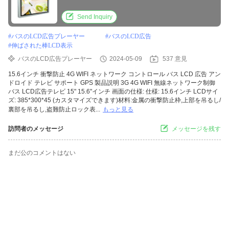
Send Inquiry
#
バスのLCD広告プレーヤー
#
バスのLCD広告
#
伸ばされた棒LCD表示
バスのLCD広告プレーヤー
2024-05-09
537 意見
15.6インチ 衝撃防止 4G WIFI ネットワーク コントロール バス LCD 広告 アン
ドロイド テレビ サポート GPS 製品説明 3G 4G WIFI 無線ネットワーク制御
バス LCD広告テレビ 15" 15.6"インチ 画面の仕様: 仕様: 15.6インチ LCDサイ
ズ: 385*300*45 (カスタマイズできます)材料:金属の衝撃防止枠,上部を吊るし/
裏部を吊るし,盗難防止ロック表...
もっと見る
訪問者のメッセージ
メッセージを残す
まだ公のコメントはない