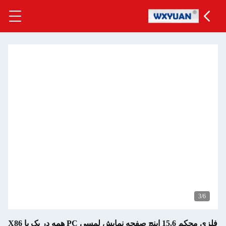
فلزی محکم 15.6 اینچ صفحه نمایش لمسی PC همه در یک با X86