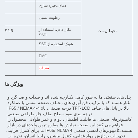
ه سازی
-30 ~ 80°C (-22 ~ 176°F)
 نسبی
۵ تا ۹۵٪ (غیر منجمد)
فاده از
1.5 گرمی، IEC 60068-2-64، تصادفی، 5 ~ 500 هرتز، 1 ساعت/ محور
SSD
SSD
10G، IEC 60068-2-64، موج نیمه سینس، مدت 11ms
EMC
کلاس A CE/FCC
ضد آب
پنل جلویی IP65
ویژگی ها
پنل های صنعتی ما به طور کامل یکپارچه شده اند و ضدآب و ضد گرد و 
غبار هستند که با ترکیب فن آوری های مختلف صفحه لمسی با عملکرد 
بالا در پانل های صاف TFT-LCD درجه صنعتی، باIP65 / NEMA 4-4 x 
صاف جلو طراحی صنعتی.
کامپیوترهای صنعتی ما قابلیت اطمینان، دوام و عمر طولانی محصول را 
فراهم می کنند.این صفحه نمایش ها مقاوم ترین واحدهای در بازار 
هستند.کامپیوترهای لمسی صنعتی IP65/ NEMA 4 ما برای کنترل فرآیند، 
تجهیزات پردازش مواد غذایی، کنترل ماشین، رابط انسان، تجهیزات 