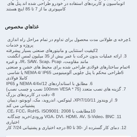
اتوماسیون و کاربردهای استفاده در خودرو طراحی شده اند.پنل های 
ا 85 اینچ هستند
غذاهاي مخصوص
1چرخه ی طولانی مدت محصول برای تداوم در تمام مراحل راه اندازی 
پروژه و خدمات
3. ارائه عملیات بدون حرکت با عمر بیش از 35 میلیون لمس انگشت 
5طراحی محکم با پنل جلویی آلومینیومی NEMA 4/ IP65 یا شاسی 
کاملا فولادی
9. از ویندوز 7/10/11/XP، لینوکس، اندروید، مک، اوبونتو، دیبیان 
پشتیبانی می کند
HDMI، AV، S-Video، BNC ورودی/خرید چندگانه 
اختیاری