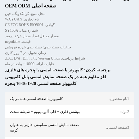
 اصلی OEM ODM
محل منبع: گوانگدونگ، چین
نام تجاری: WXYUAN
CE FCC ROHS ISO90
شماره مدل: SY156A
حداقل تعداد سفارش: ۱ درصد
قیمت: negotiable
بندی: بسته بندی خرده فروشی
زمان تحویل: در 7 روز کاری
ت ارائه: 10000+ واحد در ماه
لمسی با پنجره های فلزی
,
یش لمسی پانل کامپیوتر
,
1×1080 پنجره
ر با صفحه لمسی همه در یک
آلیومینیوم + شیشه سخت
مقاومتی خازنی به عنوان
گزینه