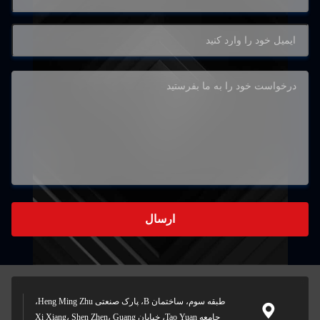
طبقه سوم، ساختمان B، پارک صنعتی Heng Ming Zhu،
Tao Y، خیابان Xi Xiang، Shen Zhen، Guang