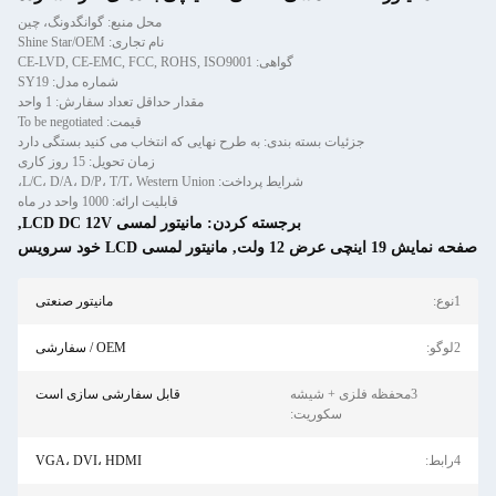
محل منبع: گوانگدونگ، چین
نام تجاری: Shine Star/OEM
گواهی: CE-LVD, CE-EMC, FCC, ROHS, ISO9001
شماره مدل: SY19
مقدار حداقل تعداد سفارش: 1 واحد
قیمت: To be negotiated
جزئیات بسته بندی: به طرح نهایی که انتخاب می کنید بستگی دارد
زمان تحویل: 15 روز کاری
شرایط پرداخت: L/C، D/A، D/P، T/T، Western Union،
قابلیت ارائه: 1000 واحد در ماه
برجسته کردن:
مانیتور لمسی LCD DC 12V
,
 ولت
,
مانیتور لمسی LCD خود سرویس
مانیتور صنعتی
OEM / سفارشی
حفظه فلزی + شیشه
قابل سفارشی سازی است
سکوریت:
VGA، DVI، HDMI