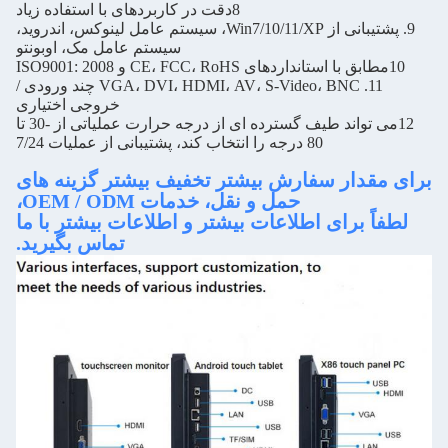
8دقت در کاربردهای با استفاده زیاد
9. پشتیبانی از Win7/10/11/XP، سیستم عامل لینوکس، اندروید،
سیستم عامل مک، اوبونتو
11. VGA، DVI، HDMI، AV، S-Video، BNC چند ورودی /
خروجی اختیاری
12می تواند طیف گسترده ای از درجه حرارت عملیاتی از -30 تا
80 درجه را انتخاب کند، پشتیبانی از عملیات 7/24
ار سفارش بیشتر تخفیف بیشتر گزینه های
حمل و نقل، خدمات OEM / ODM،
برای اطلاعات بیشتر و اطلاعات بیشتر با ما
تماس بگیرید.