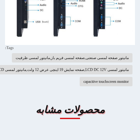
Tags:
فحه لمسی صنعتی,صفحه لمسی فریم باز,مانیتور لمسی ظرفیت
ور لمسی LCD خود سرویس
capacitive touchscr
محصولات مشابه