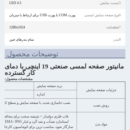
4:3 LED
پورت COM یا پورت USB برای ارتباط با میزبان
1280x1024
تمام بندرهای چین
توضیحات محصول
مانیتور صفحه لمسی صنعتی 19 اینچی با دمای
کار گسترده
مشخصات محصول:
برند صفحه نمایش
صفحه نمایش
اندازه
نصب جاسازی شده، با صفحه نمایش و سطح کابینت در یک صفحه افقی یک
ش نصب
قاب فلزی دوامدار + شیشه سخت برای محافظت از صفحه LCD در برابر ضربه های خارجی.
استاندارد ضدآب و ضد گرد و غبار
اد بدن