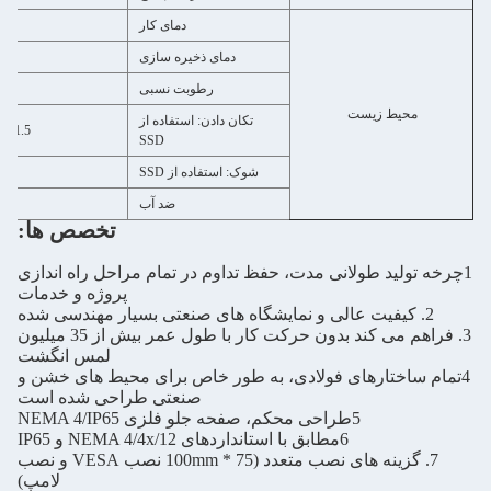
دمای کار
دمای ذخیره سازی
رطوبت نسبی
ط زیست
تکان دادن: استفاده از
1.5 گرمی، IEC 60068-2-64، تصادفی، 5 ~ 500 هرتز، 1 ساعت/ محور
SSD
شوک: استفاده از SSD
G، IEC 60068-2-64
ضد آب
تخصص ها:
ید طولانی مدت، حفظ تداوم در تمام مراحل راه اندازی
پروژه و خدمات
3. فراهم می کند بدون حرکت کار با طول عمر بیش از 35 میلیون
لمس انگشت
تارهای فولادی، به طور خاص برای محیط های خشن و
صنعتی طراحی شده است
5طراحی محکم، صفحه جلو فلزی NEMA 4/IP65
6مطابق با استانداردهای NEMA 4/4x/12 و IP65
7. گزینه های نصب متعدد (75 * 100mm نصب VESA و نصب
لامپ)