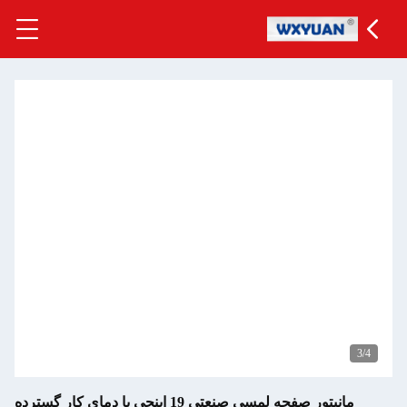
فحه لمسی صنعتی 19 اینچی با دمای کار گسترده