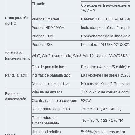
El audio
Conexión en línea/conexión en lí
1W AMP
Configuración
Puertos Ethernet
Realtek RTL8111EL PCI-E Gigabi
del PC
Puertos HDM1/VGA
Indicador por defecto *1 (opcion
Puertos COM
Componentes de la línea de créd
Puertos USB
Por defecto *4 USB (3*USB2).0;
Sistema de
Win7, Win7 Incorporado, Win8, Win10, Ubuntu, VXWORKS, QNX,
funcionamiento:
Tipo de pantalla táctil
Resistivo ((4-cable/5-cable); ca
Pantalla táctil
Interfaz de pantalla táctil
Las opciones de serie (RS232)
Dureza de la superficie
Número de Mohs 7; Transmisibil
Válvula de entrada
12 V o 24 V de corriente continu
Fuente de
alimentación
Clasificación de producción
¥20W
Temperatura de trabajo
-20 ~ 60 °C (-4 ~ 140 °F)
Temperatura de
-30 ~ 80 °C (-22 ~ 176 °F)
almacenamiento
Humedad relativa
5~95% (sin condensación)