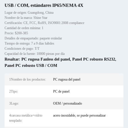
USB / COM, estándares IP65/NEMA 4X
Lugar de origen: Guangdong, China
Nombre de la marca: Shine Star
Certificación: CE, FCC, RoHS, ISO9001:2008 compliance
Cantidad de orden mínima: 1
Precio: $200-385
Detalles de empaquetado: paquete estándar
Tiempo de entrega: 7 a 9 días hábiles
Condiciones de pago: T/T
Capacidad de la fuente: 10000 piezas por día
Resaltar:
PC rugosa Fanless del panel
,
Panel PC robusto RS232
,
Panel PC robusto USB / COM
1Nombre de los productos:
PC rugosa del panel
2Tipo:
PC de panel
3Logo:
OEM / personalizado
4carcasa metálica+vidrio
acero inoxidable, se puede personalizar
templado: