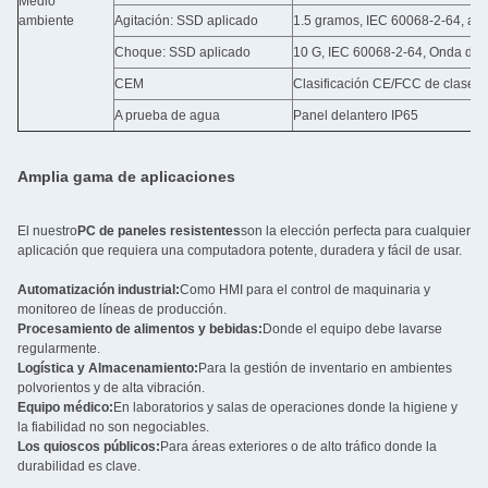
Medio
ambiente
Agitación: SSD aplicado
1.5 gramos, IEC 60068-2-64, alea
Choque: SSD aplicado
10 G, IEC 60068-2-64, Onda de 
CEM
Clasificación CE/FCC de clase A
A prueba de agua
Panel delantero IP65
Amplia gama de aplicaciones
El nuestro
PC de paneles resistentes
son la elección perfecta para cualquier
aplicación que requiera una computadora potente, duradera y fácil de usar.
Automatización industrial:
Como HMI para el control de maquinaria y
monitoreo de líneas de producción.
Procesamiento de alimentos y bebidas:
Donde el equipo debe lavarse
regularmente.
Logística y Almacenamiento:
Para la gestión de inventario en ambientes
polvorientos y de alta vibración.
Equipo médico:
En laboratorios y salas de operaciones donde la higiene y
la fiabilidad no son negociables.
Los quioscos públicos:
Para áreas exteriores o de alto tráfico donde la
durabilidad es clave.