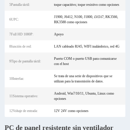
5Pantalla táctil:
toque capacitivo; toque resistivo como opciones
J1900, J6412, N100, J1800, i3/i5/i7; RK3566,
6UPC:
RK3588 como opciones
7Full HD 1080P:
Apoyo
8función de red:
LAN cableado RJ45, WIFI inalámbrico, red 4G
Puerto COM o puerto USB para comunicarse
9Tipo de pantalla táctil:
con el host
Se trata de una serie de dispositivos que se
10Interfaz:
utilizan para la transmisión de datos.
Android, Win7/10/11, Ubuntu, Linux como
11Sistema operativo:
opciones
12Voltaje de entrada:
12V 24V como opciones
PC de panel resistente sin ventilador