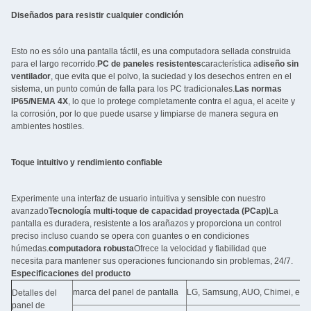
Diseñados para resistir cualquier condición
Esto no es sólo una pantalla táctil, es una computadora sellada construida
para el largo recorrido.
PC de paneles resistentes
característica a
diseño sin
ventilador
, que evita que el polvo, la suciedad y los desechos entren en el
sistema, un punto común de falla para los PC tradicionales.
Las normas
IP65/NEMA 4X
, lo que lo protege completamente contra el agua, el aceite y
la corrosión, por lo que puede usarse y limpiarse de manera segura en
ambientes hostiles.
Toque intuitivo y rendimiento confiable
Experimente una interfaz de usuario intuitiva y sensible con nuestro
avanzado
Tecnología multi-toque de capacidad proyectada (PCap)
La
pantalla es duradera, resistente a los arañazos y proporciona un control
preciso incluso cuando se opera con guantes o en condiciones
húmedas.
computadora robusta
Ofrece la velocidad y fiabilidad que
necesita para mantener sus operaciones funcionando sin problemas, 24/7.
Especificaciones del producto
marca del panel de pantalla
LG, Samsung, AUO, Chimei, etc..
Detalles del
panel de