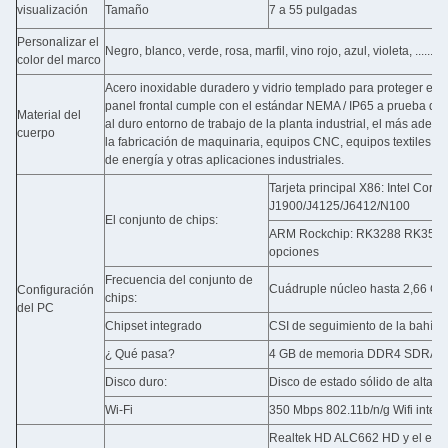
visualización
Tamaño
7 a 55 pulgadas
Personalizar el
Negro, blanco, verde, rosa, marfil, vino rojo, azul, violeta, .....
color del marco
Acero inoxidable duradero y vidrio templado para proteger el 
panel frontal cumple con el estándar NEMA / IP65 a prueba de
Material del
al duro entorno de trabajo de la planta industrial, el más adec
cuerpo
la fabricación de maquinaria, equipos CNC, equipos textiles, 
de energía y otras aplicaciones industriales.
Tarjeta principal X86: Intel Core i
J1900/J4125/J6412/N100
El conjunto de chips:
ARM Rockchip: RK3288 RK3566
opciones
Frecuencia del conjunto de
Cuádruple núcleo hasta 2,66 G
Configuración
chips:
del PC
Chipset integrado
CSI de seguimiento de la bahía d
¿ Qué pasa?
4 GB de memoria DDR4 SDRAM
Disco duro:
Disco de estado sólido de alta v
Wi-Fi
350 Mbps 802.11b/n/g Wifi integ
Realtek HD ALC662 HD y el equi