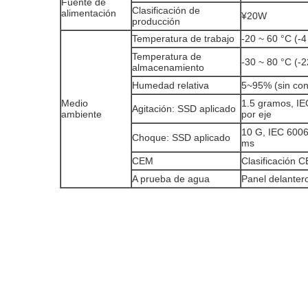
Fuente de
Clasificación de
alimentación
¥20W
producción
Temperatura de trabajo
-20 ~ 60 °C (-4
Temperatura de
-30 ~ 80 °C (-2
almacenamiento
Humedad relativa
5~95% (sin co
Medio
1.5 gramos, IE
Agitación: SSD aplicado
ambiente
por eje
10 G, IEC 6006
Choque: SSD aplicado
ms
CEM
Clasificación 
A prueba de agua
Panel delanter