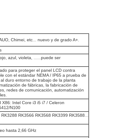
UO, Chimei, etc... nuevo y de grado A+.
s
jo, azul, violeta, ......puede ser
lado para proteger el panel LCD contra
ple con el estándar NEMA / IP65 a prueba de
l duro entorno de trabajo de la planta
matización de fábricas, la fabricación de
les, redes de comunicación, automatización
les.
l X86: Intel Core i3 i5 i7 / Celeron
6412/N100
: RK3288 RK3566 RK3568 RK3399 RK3588...
leo hasta 2,66 GHz