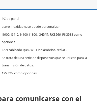
PC de panel
acero inoxidable, se puede personalizar
J1900, J6412, N100, J1800, i3/i5/i7; RK3566, RK3588 como
opciones
LAN cableado RJ45, WIFI inalámbrico, red 4G
Se trata de una serie de dispositivos que se utilizan para la
transmisión de datos.
12V 24V como opciones
para comunicarse con el