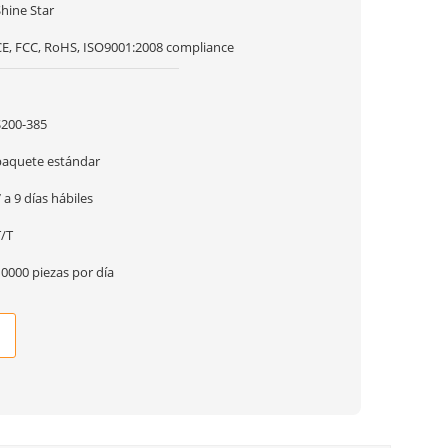
hine Star
CE, FCC, RoHS, ISO9001:2008 compliance
1
$200-385
paquete estándar
 a 9 días hábiles
T/T
0000 piezas por día