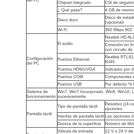
del PC
Chipset integrado
CSI de seguimie
¿ Qué pasa?
4 GB de memo
Disco de estad
Disco duro:
(opcional)
Wi-Fi
350 Mbps 802.1
Realtek HD ALC
El audio
Conexión en lí
con circuito d
Realtek RTL811
Configuración
Puertos Ethernet
RJ45
del PC
Puertos HDM1/VGA
Indicador por d
Puertos COM
Componentes de
Puertos USB
Por defecto *4
Sistema de
Win7, Win7 Incorporado, Win8, Win10, 
funcionamiento:
sucesivamente
Resistivo ((4-c
Tipo de pantalla táctil
opciones
Pantalla táctil
Interfaz de pantalla táctil
Las opciones 
Dureza de la superficie
Número de Mohs
Válvula de entrada
12 V o 24 V de 