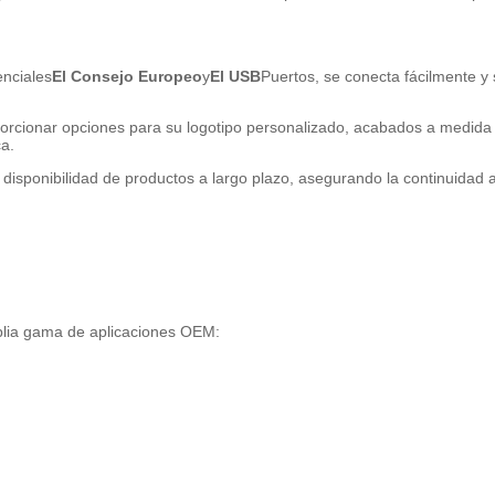
nciales
El Consejo Europeo
y
El USB
Puertos, se conecta fácilmente y
ionar opciones para su logotipo personalizado, acabados a medida y
ca.
isponibilidad de productos a largo plazo, asegurando la continuidad a
mplia gama de aplicaciones OEM: