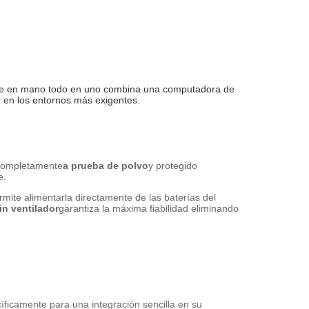
lave en mano todo en uno combina una computadora de 
r en los entornos más exigentes.
 completamente
a prueba de polvo
y protegido
e.
rmite alimentarla directamente de las baterías del
in ventilador
garantiza la máxima fiabilidad eliminando
icamente para una integración sencilla en su