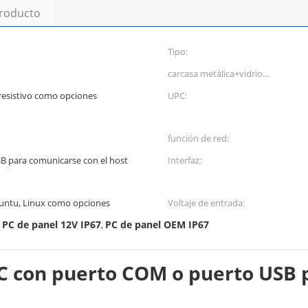
producto
Tipo:
carcasa metálica+vidrio
templado:
 resistivo como opciones
UPC:
función de red:
B para comunicarse con el host
Interfaz:
buntu, Linux como opciones
Voltaje de entrada:
PC de panel 12V IP67
PC de panel OEM IP67
,
,
C con puerto COM o puerto USB 