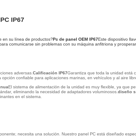
 PC IP67
e en su línea de productos?
Pc de panel OEM IP67
Este dispositivo l
o para comunicarse sin problemas con su máquina anfitriona y prospera
iciones adversas.
Calificación IP67
Garantiza que toda la unidad está
 opción confiable para aplicaciones marinas, en vehículos y al aire libr
inua
El sistema de alimentación de la unidad es muy flexible, ya que pe
estándar, eliminando la necesidad de adaptadores voluminosos.
diseño s
inantes en el sistema.
ente; necesita una solución. Nuestro panel PC está diseñado específ