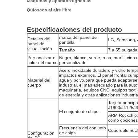
Máquinas y aparatos agrícolas
Quioscos al aire libre
Especificaciones del producto
marca del panel de
Detalles del
LG, Samsung, A
pantalla
panel de
visualización
Tamaño
7 a 55 pulgada
Personalizar el
Negro, blanco, verde, rosa, marfil, vino ro
color del marco
personalizado
Acero inoxidable duradero y vidrio temp
impactos externos. El panel frontal cum
Material del
agua y polvo,para que pueda adaptarse a
cuerpo
industrial, el más adecuado para la auto
maquinaria, equipos CNC, equipos texti
de energía y otras aplicaciones industria
Tarjeta principa
J1900/J4125/J
El conjunto de chips:
ARM Rockchip
como opciones
Frecuencia del conjunto
Cuádruple núc
de chips:
Configuración