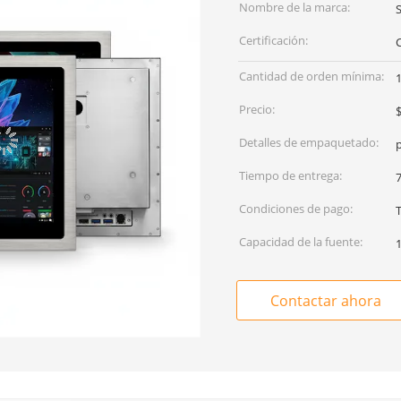
Nombre de la marca:
S
Certificación:
Cantidad de orden mínima:
Precio:
Detalles de empaquetado:
Tiempo de entrega:
7
Condiciones de pago:
Capacidad de la fuente:
1
Contactar ahora