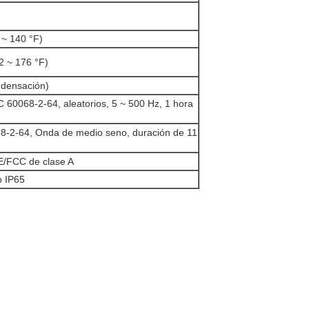
 ~ 140 °F)
2 ~ 176 °F)
ndensación)
C 60068-2-64, aleatorios, 5 ~ 500 Hz, 1 hora
8-2-64, Onda de medio seno, duración de 11
CE/FCC de clase A
o IP65