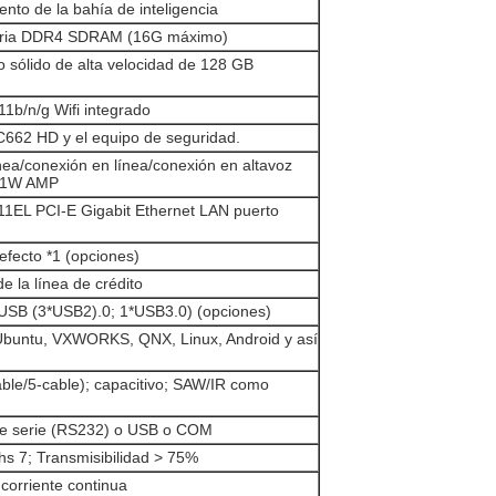
nto de la bahía de inteligencia
ria DDR4 SDRAM (16G máximo)
o sólido de alta velocidad de 128 GB
1b/n/g Wifi integrado
662 HD y el equipo de seguridad.
nea/conexión en línea/conexión en altavoz
e 1W AMP
1EL PCI-E Gigabit Ethernet LAN puerto
efecto *1 (opciones)
 la línea de crédito
 USB (3*USB2).0; 1*USB3.0) (opciones)
Ubuntu, VXWORKS, QNX, Linux, Android y así
able/5-cable); capacitivo; SAW/IR como
de serie (RS232) o USB o COM
 7; Transmisibilidad > 75%
corriente continua