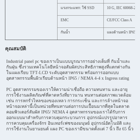
แรงกระแทก: ใช้ SSD
10 G, IEC 60068-2-64
EMC
CE/FCC Class A
กันน้ำ
แผงด้านหน้า IP65
คุณสมบัติ
Industrial panel pc ของเราเป็นแบบบูรณาการอย่างเต็มที่ กันน้ำและ
กันฝุ่น ซึ่งรวมเทคโนโลยีหน้าจอสัมผัสประสิทธิภาพสูงที่แตกต่างกัน
ในแผงเรียบ TFT-LCD ระดับอุตสาหกรรม พร้อมการออกแบบ
อุตสาหกรรมพื้นผิวเรียบด้านหน้า IP65 / NEMA 4-4 x Ingress rating
PC อุตสาหกรรมของเราให้ความน่าเชื่อถือ ความทนทาน และอายุ
การใช้งานผลิตภัณฑ์ที่คาดหวังที่ยาวนาน ทนทานต่อสภาพแวดล้อม 
เช่น การหกรั่วไหลของของเหลว การกระเซ็น และการล้างหน้าจอ 
หน้าจอเหล่านี้เป็นหน่วยที่ทนทานต่อการปนเปื้อนมากที่สุดในตลาด 
คอมพิวเตอร์สัมผัส IP65/ NEMA 4 อุตสาหกรรมของเราได้รับการ
ออกแบบมาสำหรับการควบคุมกระบวนการ อุปกรณ์แปรรูปอาหาร 
การควบคุมเครื่องจักร อินเทอร์เฟซของมนุษย์ อุปกรณ์อัตโนมัติ และ
การใช้งานในยานยนต์ แผง PC ของเรามีขนาดตั้งแต่ 7 นิ้ว ถึง 65 นิ้ว