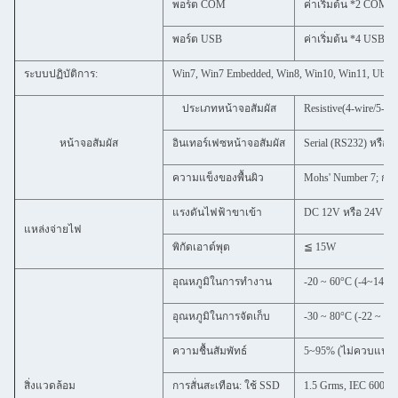
พอร์ต COM
ค่าเริ่มต้น *2 COM (ต
พอร์ต USB
ค่าเริ่มต้น *4 USB (
ระบบปฏิบัติการ:
Win7, Win7 Embedded, Win8, Win10, Win11, Ubun
ประเภทหน้าจอสัมผัส
Resistive(4-wire/5-wi
หน้าจอสัมผัส
อินเทอร์เฟซหน้าจอสัมผัส
Serial (RS232) หรือ
ความแข็งของพื้นผิว
Mohs' Number 7; กา
แรงดันไฟฟ้าขาเข้า
DC 12V หรือ 24V
แหล่งจ่ายไฟ
พิกัดเอาต์พุต
≦ 15W
อุณหภูมิในการทำงาน
-20 ~ 60°C (-4~140°
อุณหภูมิในการจัดเก็บ
-30 ~ 80°C (-22 ~ 17
ความชื้นสัมพัทธ์
5~95% (ไม่ควบแน่น
สิ่งแวดล้อม
การสั่นสะเทือน: ใช้ SSD
1.5 Grms, IEC 60068-