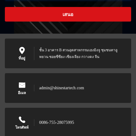
เสนอ
ชั้น 3 อาคาร B สวนอุตสาหกรรมเฮงมิงจู ชุมชนทาอู
หยวน ซอยซีซียง เชียงเจียง กวางดง จีน
ที่อยู่
admin@shinestartech.com
อีเมล
0086-755-28075995
โทรศัพท์