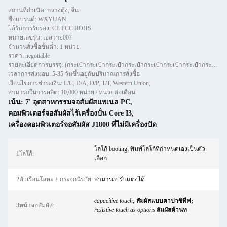
สถานที่กำเนิด: กวางตุ้ง, จีน
ชื่อแบรนด์: WXYUAN
ได้รับการรับรอง: CE FCC ROHS
หมายเลขรุ่น: เอสวาย007
จำนวนสั่งซื้อขั้นต่ำ: 1 หน่วย
ราคา: negotiable
รายละเอียดการบรรจุ: (กระเป๋ากระเป๋ากระเป๋ากระเป๋ากระเป๋ากระเป๋ากระเป๋ากระเป๋ากระเป๋ากระเป๋ากระเป๋ากระเป๋ากระเป๋ากระเป๋าก
เวลาการส่งมอบ: 5-35 วันขึ้นอยู่กับปริมาณการสั่งซื้อ
เงื่อนไขการชำระเงิน: L/C, D/A, D/P, T/T, Western Union,
สามารถในการผลิต: 10,000 หน่วย / หน่วยต่อเดือน
เน้น:
7' อุตสาหกรรมจอสัมผัสแพเนล PC
,
คอมพิวเตอร์จอสัมผัสไร้เครื่องปั่น Core I3
,
เครื่องคอมพิวเตอร์จอสัมผัส J1800 ที่ไม่มีเครื่องปัด
โลโก้ booting; พิมพ์โลโก้ที่กําหนดเองเป็นตัว
1โลโก้:
เลือก
2ตัวเรือนโลหะ + กระจกนิรภัย:
สามารถปรับแต่งได้
capacitive touch;
สัมผัสแบบคาปาซิทีฟ;
3หน้าจอสัมผัส:
resistive touch as options
สัมผัสต้านท