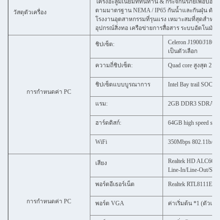
โครงอะลูมิเนียมที่ทนทาน & กระจกนิรภัยเพื่อป
ตามมาตรฐาน NEMA / IP65 กันน้ำและกันฝุ่น ดัง
วัสดุตัวเครื่อง
โรงงานอุตสาหกรรมที่รุนแรง เหมาะสมที่สุดสำหรับ
อุปกรณ์สิ่งทอ เครือข่ายการสื่อสาร ระบบอัตโนมั
Celeron J1900/J1800
ชิปเซ็ต:
เป็นตัวเลือก
ความถี่ชิปเซ็ต:
Quad core สูงสุด 2.0
ชิปเซ็ตแบบบูรณาการ
Intel Bay trail SOC
การกำหนดค่า PC
แรม:
2GB DDR3 SDRAM (ส
ฮาร์ดดิสก์:
64GB high speed solid
WiFi
350Mbps 802.11b/n/g 
Realtek HD ALC662
เสียง
Line-In/Line-Out/Sp
พอร์ตอีเธอร์เน็ต
Realtek RTL8111EL P
การกำหนดค่า PC
พอร์ต VGA
ค่าเริ่มต้น *1 (ตัวเลือ