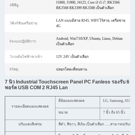
J1800, J1900, J4125, Core i3 i5 i7; RK3566
4ซีพียู:
RK3568 RK3399 RK3588 เป็นตัวเลือก
LAN แบบมีสาย RJ45, WIFI ไร้สาย, เครือข่าย
5ฟังก์ชันเครือข่าย:
4G
Android, Win7/10/XP, Ubuntu, Linux, Debian
6ระบบปฏิบัติการ:
เป็นตัวเลือก
7แรงดันไฟฟ้าขาเข้า:
12V 24V เป็นตัวเลือก
8วัสดุ:
ปลอกโลหะที่ทนทาน
7 นิ้ว Industrial Touchscreen Panel PC Fanless รองรับ 6
พอร์ต USB COM 2 RJ45 Lan
ยี่ห้อแผงแสดงผล
LG, Samsung, AUO, C
รายละเอียดแผงแสดงผล
ขนาด
7 นิ้ว ถึง 65 นิ้ว
ปรับแต่งสีเฟรม
สีดำ, สีขาว, สีเงิน เป็นตัวเลือก ......สามารถปรับแต่