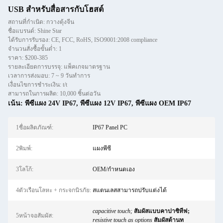
USB สำหรับสื่อสารกับโฮสต์
สถานที่กำเนิด: กวางตุ้งจีน
ชื่อแบรนด์: Shine Star
ได้รับการรับรอง: CE, FCC, RoHS, ISO9001:2008 compliance
จำนวนสั่งซื้อขั้นต่ำ: 1
ราคา: $200-385
รายละเอียดการบรรจุ: แพ็คเกจมาตรฐาน
เวลาการส่งมอบ: 7 ~ 9 วันทําการ
เงื่อนไขการชำระเงิน: t/t
สามารถในการผลิต: 10,000 ชิ้นต่อวัน
เน้น:
พีซีแผง 24V IP67
,
พีซีแผง 12V IP67
,
พีซีแผง OEM IP67
1ชื่อผลิตภัณฑ์:
IP67 Panel PC
2พิมพ์:
แผงพีซี
3โลโก้:
OEM/กำหนดเอง
4ตัวเรือนโลหะ + กระจกนิรภัย:
สแตนเลสสามารถปรับแต่งได้
capacitive touch;
สัมผัสแบบคาปาซิทีฟ;
5หน้าจอสัมผัส:
resistive touch as options
สัมผัสต้านท