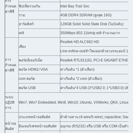
การ
กำหนด
ชิปเซ็ตรวมกัน
Intel Bay Trail Soc
ค่าพีซี
ราม:
4GB DDR4 SDRAM (สูงสุด 16G)
ฮาร์ดดิสก์:
128GB Solid Solid State Disk (ไม่บังคับ)
wifi
350Mbps 802.11b/n/g wifi จำนวนมาก
Realtek HD ALC662 HD
เสียง
Line-in/line-out/ลำโพงออกด้วยวงจรแอมป์ 1W
การ
พอร์ตอีเธอร์เน็ต
Realtek RTL8111EL PCI-E GIGABIT ETHERN
กำหนด
พอร์ต HDM1/ VGA
ค่าเริ่มต้น *1 (ตัวเลือก)
ค่าพีซี
com พอร์ต
ค่าเริ่มต้น *2 com (ตัวเลือก)
พอร์ต USB
ค่าเริ่มต้น*4 USB (3*USB2.0; 1*USB3.0) (ตัวเล
ระบบ
ปฏิบัติ
Win7, Win7 Embedded, Win8, Win10, Ubuntu, VXWorks, QNX, Linux, And
การ:
ประเภทหน้าจอสัมผัส
ตัวต้านทาน (4-wire/5-wire); capacitive; Saw/ir 
หน้าจอ
อินเทอร์เฟซหน้าจอสัมผัส
อนุกรม (RS232) หรือ USB หรือ COM เป็นตัวเลื
สัมผัส