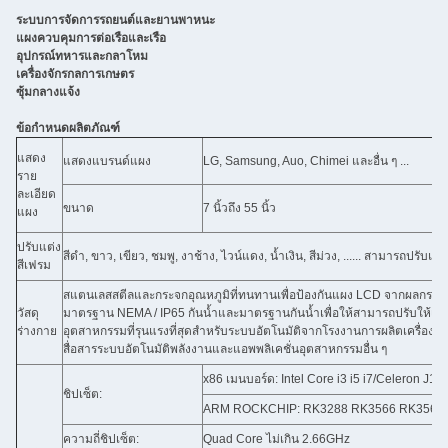
ระบบการจัดการรถยนต์และยานพาหนะ
แผงควบคุมการต่อเรือและเรือ
อุปกรณ์ทหารและกลาโหม
เครื่องจักรกลการเกษตร
ซุ้มกลางแจ้ง
ข้อกำหนดผลิตภัณฑ์
แสดง
แสดงแบรนด์แผง
LG, Samsung, Auo, Chimei และอื่น ๆ ...
ราย
ละเอียด
ขนาด
7 นิ้วถึง 55 นิ้ว
แผง
ปรับแต่ง
สีดำ, ขาว, เขียว, ชมพู, งาช้าง, ไวน์แดง, น้ำเงิน, สีม่วง, ...... สามารถปรับแต่
สีเฟรม
สแตนเลสสตีลและกระจกอุณหภูมิที่ทนทานเพื่อป้องกันแผง LCD จากผลกระท
วัสดุ
มาตรฐาน NEMA / IP65 กันน้ำและมาตรฐานกันน้ำเพื่อให้สามารถปรับให้เ
ร่างกาย
อุตสาหกรรมที่รุนแรงที่สุดสำหรับระบบอัตโนมัติจากโรงงานการผลิตเครื่องจั
สื่อสารระบบอัตโนมัติพลังงานและแอพพลิเคชั่นอุตสาหกรรมอื่น ๆ
x86 เมนบอร์ด: Intel Core i3 i5 i7/Celeron J
ชิปเซ็ต:
ARM ROCKCHIP: RK3288 RK3566 RK3568 RK33
ความถี่ชิปเซ็ต:
Quad Core ไม่เกิน 2.66GHz