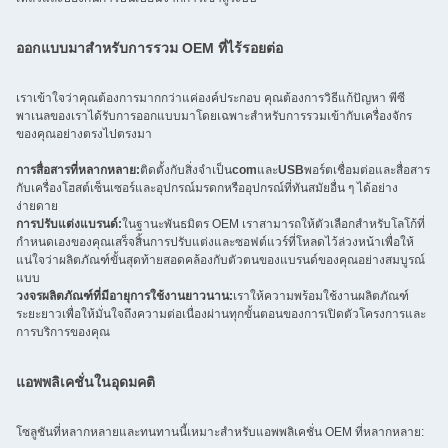
ออกแบบมาสำหรับการรวม OEM ที่ไร้รอยต่อ
เราเข้าใจว่าคุณต้องการมากกว่าแค่องค์ประกอบ คุณต้องการวิธีแก้ปัญหา พีซี
พาเนลของเราได้รับการออกแบบมาโดยเฉพาะสำหรับการรวมเข้ากับเครื่องจักร
ของคุณอย่างตรงไปตรงมา
การสื่อสารที่หลากหลาย:
ติดตั้งกับสิ่งจำเป็น
com
และ
USB
พอร์ตเชื่อมต่อและสื่อสาร
กับเครื่องโฮสต์เซ็นเซอร์และอุปกรณ์มรดกหรืออุปกรณ์ที่ทันสมัยอื่น ๆ ได้อย่าง
ง่ายดาย
การปรับแต่งแบรนด์:
ในฐานะพันธมิตร OEM เราสามารถให้ตัวเลือกสำหรับโลโก้ที่
กำหนดเองของคุณเสร็จสิ้นการปรับแต่งและซอฟต์แวร์ที่โหลดไว้ล่วงหน้าเพื่อให้
แน่ใจว่าผลิตภัณฑ์ขั้นสุดท้ายสอดคล้องกับตัวตนของแบรนด์ของคุณอย่างสมบูรณ์
แบบ
วงจรผลิตภัณฑ์ที่มีอายุการใช้งานยาวนาน:
เราให้ความพร้อมใช้งานผลิตภัณฑ์
ระยะยาวเพื่อให้มั่นใจถึงความต่อเนื่องผ่านทุกขั้นตอนของการเปิดตัวโครงการและ
การบริการของคุณ
แอพพลิเคชั่นในอุดมคติ
โซลูชันที่หลากหลายและทนทานนี้เหมาะสำหรับแอพพลิเคชั่น OEM ที่หลากหลาย: