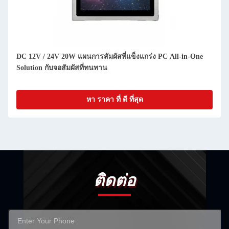
ขนาด 128GB ความเร็วสูง SSD หน้าจอสัมผัสที่แข็งแรง
คอมพิวเตอร์ X86 แมนบอร์ด 350Mbps 802.11b/N/G Wifi
Integrated
หา ราคา ที่ ดี ที่สุด
ติดต่อ