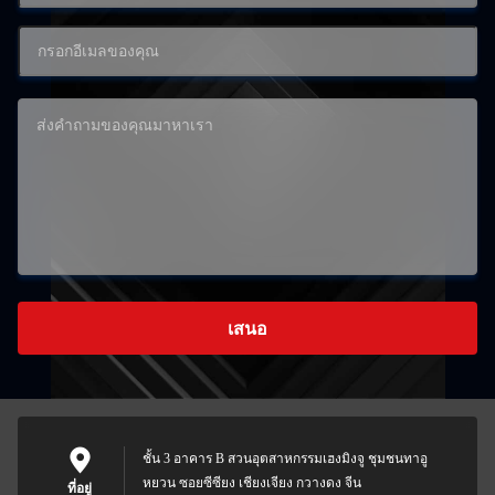
เสนอ
ชั้น 3 อาคาร B สวนอุตสาหกรรมเฮงมิงจู ชุมชนทาอู
หยวน ซอยซีซียง เชียงเจียง กวางดง จีน
ที่อยู่