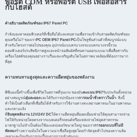
พอร์ต COM หรือพอร์ต USB เพื่อสื่อสาร
กับโฮสต์
คำอธิบายผลิตภัณฑ์ของ IP67 Panel PC
กำลังมองหาคอมพิวเตอร์ที่เชื่อถือได้และทนทานเพื่อรวมเข้ากับสายผลิตภัณฑ์ของ
คุณหรือไม่? ของเรา
PC OEM IP67 Panel PC
เป็นโซลูชั่นส่วนตัวที่สมบูรณ์แบบ
สำหรับโครงการต่อไปของคุณ อุปกรณ์แบบครบวงจรแบบครบวงจรนี้รวม
คอมพิวเตอร์ประสิทธิภาพสูงและหน้าจอสัมผัสที่ทนทานออกแบบมาเพื่อสื่อสารกับ
เครื่องโฮสต์ของคุณอย่างราบรื่นและเจริญเติบโตในสภาพแวดล้อมที่ต้องการมาก
ที่สุด
ความทนทานสูงสุดและความยืดหยุ่นของพลังงาน
พีซีแผงนี้สร้างขึ้นเพื่อชีวิตในสภาพที่รุนแรง ของมัน
คะแนน IP67
รับประกันทั้งหน่วย
อย่างสมบูรณ์
ฝุ่นละออง
และได้รับการปกป้องจาก
การจมน้ำชั่วคราวในน้ำ
- สิ่งนี้
ทำให้เป็นตัวเลือกที่เชื่อถือได้สำหรับการใช้งานทางทะเลยานพาหนะในยานพาหนะ
และกลางแจ้ง
ที่
อินพุตพลังงาน 12V/24V DC
ให้ความยืดหยุ่นที่ยอดเยี่ยมช่วยให้คุณสามารถจ่าย
ไฟให้กับหน่วยโดยตรงจากแบตเตอรี่รถยนต์หรือแหล่งจ่ายไฟอุตสาหกรรม
มาตรฐานไม่จำเป็นต้องใช้อะแดปเตอร์ขนาดใหญ่ ของเรา
การออกแบบที่ไม่มี
พัดลม
สร้างความมั่นใจในความน่าเชื่อถือสูงสุดโดยกำจัดจุดทั่วไปของความล้ม
เหลวและป้องกันการปนเปื้อนจากการเข้าสู่ระบบ