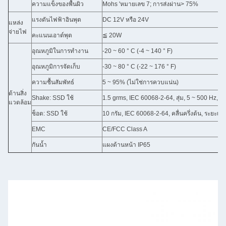
ความแข็งของพื้นผิว
Mohs 'หมายเลข 7; การส่งผ่าน> 75%
แรงดันไฟฟ้าอินพุต
DC 12V หรือ 24V
แหล่ง
จ่ายไฟ
คะแนนเอาต์พุต
≦ 20W
อุณหภูมิในการทำงาน
-20 ~ 60 ° C (-4 ~ 140 ° F)
อุณหภูมิการจัดเก็บ
-30 ~ 80 ° C (-22 ~ 176 ° F)
ความชื้นสัมพัทธ์
5 ~ 95% (ไม่ใช่การควบแน่น)
ด้านสิ่ง
Shake: SSD ใช้
1.5 grms, IEC 60068-2-64, สุ่ม, 5 ~ 500 Hz, 1 
แวดล้อม
ช็อต: SSD ใช้
10 กรัม, IEC 60068-2-64, คลื่นครึ่งต้น, ระยะเ
EMC
CE/FCC Class A
กันน้ำ
แผงด้านหน้า IP65