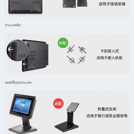
ประเภทฝัง:
เดสก์ท็อปประเภท: