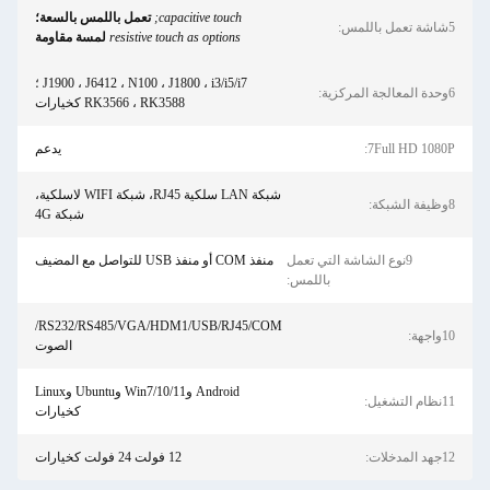
capacitive touch;
تعمل باللمس بالسعة؛
resistive touch as options
لمسة مقاومة
J1900 ، J6412 ، N100 ، J1800 ، i3/i5/i7 ؛
RK3566 ، RK3588 كخيارات
يدعم
شبكة LAN سلكية RJ45، شبكة WIFI لاسلكية،
شبكة 4G
 تعمل
منفذ COM أو منفذ USB للتواصل مع المضيف
للمس:
RS232/RS485/VGA/HDM1/USB/RJ45/COM/
الصوت
Android وWin7/10/11 وUbuntu وLinux
كخيارات
12 فولت 24 فولت كخيارات