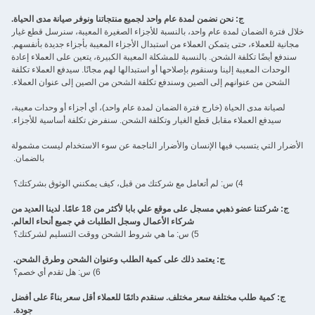
 لمدة عام واحد لجميع منتجاتنا ونوفر صيانة مدى الحياة.
احد، بالنسبة للأجزاء الصغيرة المعيبة، سنرسل قطع غيار
لعملاء من استبدال الأجزاء المعيبة بأجزاء جديدة بأنفسهم.
لنسبة للمشكلة المعيبة الكبيرة، يتعين على العملاء إعادة
وم بإصلاحها أو استبدالها لهم مجانًا. سيدفع العملاء تكلفة
صين وسندفع تكلفة الشحن من الصين إلى عنوان العملاء.
 فترة الضمان لمدة عام واحد)، أي أجزاء أو وحدات معيبة،
طع الغيار وتكلفة الشحن. سنفرض تكلفة أساسية للأجزاء.
إنسان والأضرار الناجمة عن سوء الاستخدام ليست مشمولة
بالضمان.
ج: شركتنا عضو ذهبي مسجل على موقع علي بابا لأكثر من 18 عامًا. لدينا العديد من
شركاء الأعمال وسجل الطلبات في جميع أنحاء العالم.
5) س: ما هي شروط الشحن ووقت التسليم لشركتك؟
تمد ذلك على كمية الطلب وعنوان الشحن وطرق الشحن.
6) س: هل تقدم أي خصم؟
 مختلف. سنقدم دائمًا للعملاء أقل سعر بناءً على أفضل
جودة.