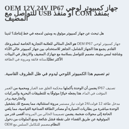
جهاز كمبيوتر لوحي OEM 12V 24V IP67
بمنفذ COM أو منفذ USB للتواصل مع
المضيف
از كمبيوتر موثوق به ومتين لدمجه في خط إنتاجك؟ لدينا
هو الحل المثالي للعلامة التجارية الخاصة لمشروعك
 الشامل، الجاهز للاستخدام، بين جهاز كمبيوتر عالي الأداء
تواصل بسلاسة مع جهازك المضيف والازدهار في البيئات
الأكثر تطلبًا.
متانة فائقة ومرونة في الطاقة
لكمبيوتر اللوحي ليدوم في ظل الظروف القاسية.
لوحدة بأكملها
محكمة الغلق ضد الغبار
ومحمية من
الغمر
. هذا يجعله خيارًا موثوقًا به للتطبيقات البحرية والمركبات
والخارجية.
يوفر
مرونة استثنائية، مما يسمح لك بتشغيل
 السيارة أو مصادر الطاقة الصناعية القياسية، مما يلغي
 ضخمة. يضمن
تصميمنا الخالي من المروحة
أقصى قدر من
ق القضاء على نقطة فشل شائعة ومنع الملوثات من دخول
النظام.
مصمم للتكامل السلس مع OEM