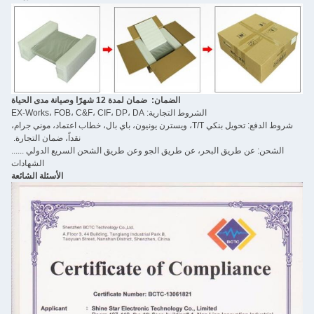
الضمان: ضمان لمدة 12 شهرًا وصيانة مدى الحياة
روط التجارية: EX-Works، FOB، C&F، CIF، DP، DA
شروط الدفع: تحويل بنكي T/T، ويسترن يونيون، باي بال، خطاب اعتماد، موني جرام،
نقداً، ضمان التجارة.
 عن طريق الجو وعن طريق الشحن السريع الدولي ......
الشهادات
الأسئلة الشائعة