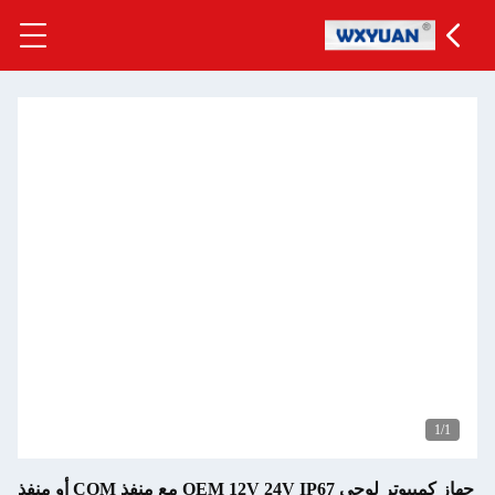
جهاز كمبيوتر لوحي OEM 12V 24V IP67 مع منفذ COM أو منفذ