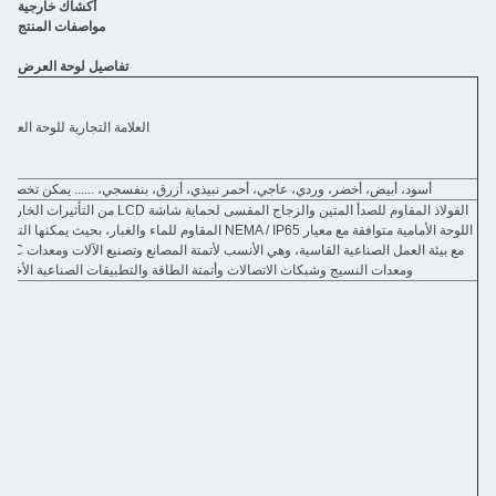
أكشاك خارجية
مواصفات المنتج
تفاصيل لوحة العرض
LG, Samsung, AUO,
Chimei, إلخ... علامة تجارية
العلامة التجارية للوحة العرض
أصلية جديدة ودرجة A+
ت
7 بوصة إلى 55 بوصة
ردي، عاجي، أحمر نبيذي، أزرق، بنفسجي، ...... يمكن تخصيصه
الفولاذ المقاوم للصدأ المتين والزجاج المقسى لحماية شاشة LCD من التأثيرات الخارجية.
اللوحة الأمامية متوافقة مع معيار NEMA / IP65 المقاوم للماء والغبار، بحيث يمكنها التكيف
تكوي
مع بيئة العمل الصناعية القاسية، وهي الأنسب لأتمتة المصانع وتصنيع الآلات ومعدات CNC
بكات الاتصالات وأتمتة الطاقة والتطبيقات الصناعية الأخرى.
اللوحة الأم X86: Intel core
i3 i5 i7 / Celeron
J1900/J4125/J6412/N100
ت