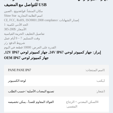
USB للتواصل مع المضيف
مكان المنشأ: قوانغدونغ ، الصين
اسم العلامة التجارية: Shine Star
 CE, FCC, RoHS, ISO9001:2008 compliance
الحد الأدنى لكمية: 1
الأسعار: $200-385
تفاصيل التغليف: الحزمة القياسية
وقت التسليم: 7 ~ 9 أيام عمل
شروط الدفع: ر/ر
القدرة على العرض: 10000 قطعة في اليوم
 24V IP67
,
جهاز كمبيوتر لوحي 12V IP67
,
جهاز كمبيوتر لوحي OEM IP67
PANE PANE IP67
لوحة الكمبيوتر
تصنيع المعدات الأصلية / حسب الطلب
لزجاج
الفولاذ المقاوم للصدأ ، يمكن تخصيصه
قسى: