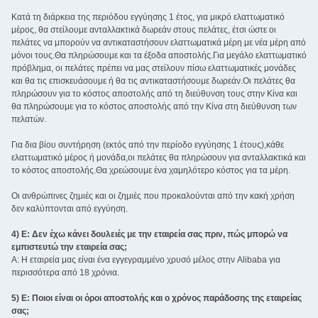
Κατά τη διάρκεια της περιόδου εγγύησης 1 έτος, για μικρό ελαττωματικό
μέρος, θα στείλουμε ανταλλακτικά δωρεάν στους πελάτες, έτσι ώστε οι
πελάτες να μπορούν να αντικαταστήσουν ελαττωματικά μέρη με νέα μέρη από
μόνοι τους.Θα πληρώσουμε και τα έξοδα αποστολής.Για μεγάλο ελαττωματικό
πρόβλημα, οι πελάτες πρέπει να μας στείλουν πίσω ελαττωματικές μονάδες
και θα τις επισκευάσουμε ή θα τις αντικαταστήσουμε δωρεάν.Οι πελάτες θα
πληρώσουν για το κόστος αποστολής από τη διεύθυνση τους στην Κίνα και
θα πληρώσουμε για το κόστος αποστολής από την Κίνα στη διεύθυνση των
πελατών.
Για δια βίου συντήρηση (εκτός από την περίοδο εγγύησης 1 έτους),κάθε
ελαττωματικό μέρος ή μονάδα,οι πελάτες θα πληρώσουν για ανταλλακτικά και
το κόστος αποστολής.Θα χρεώσουμε ένα χαμηλότερο κόστος για τα μέρη.
Οι ανθρώπινες ζημιές και οι ζημιές που προκαλούνται από την κακή χρήση
δεν καλύπτονται από εγγύηση.
4) Ε: Δεν έχω κάνει δουλειές με την εταιρεία σας πριν, πώς μπορώ να
εμπιστευτώ την εταιρεία σας;
Α: Η εταιρεία μας είναι ένα εγγεγραμμένο χρυσό μέλος στην Alibaba για
περισσότερα από 18 χρόνια.
5) Ε: Ποιοι είναι οι όροι αποστολής και ο χρόνος παράδοσης της εταιρείας
σας;