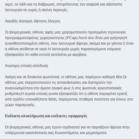
νερό, το λάδι και τη διάβρωση, επιτρέποντας την ασφαλή και αξιόπιστη
λειτουργία σε υγρές ή σκόνη περιοχές.
Ακριβές άγγιγμα, άψογος έλεγχος
Οι βιομηχανικές οθόνες αφής μας χρησιμοποιούν προηγμένη τεχνολογία
προγραμματισμένης χωρητικότητας (PCap).Αυτό σου δίνει μια γρήγορηΗ
ευαισθητοποιημένη οθόνη, που λειτουργεί άψογα, ακόμα και με γάντια ή όταν
η οθόνη εκτίθεται σε νερό.Η λειτουργία χωρίς παρασυρόμενη ενέργεια
εξασφαλίζει ότι κάθε εντολή εκτελείται με ακρίβεια.
Ανώτερη οπτική απόδοση
Ακόμη και σε δύσκολα φωτιστικά, οι οθόνες μας παρέχουν καθαρή θέα.Οι
οθόνες μας ελαχιστοποιούν τις αντανάκλασεις και διατηρούν την
αναγνώσιμότητα στο άμεσο ηλιακό φως ή στις φωτεινές εργοστασιακές
ρυθμίσειςΗ ευρεία οπτική γωνία εξασφαλίζει ότι η οθόνη παραμένει ορατή
από σχεδόν οποιαδήποτε θέση, παρέχοντας σταθερή ποιότητα για όλους στο
χώρο παραγωγής.
Ευέλικτη ολοκλήρωση και ευέλικτες εφαρμογές
Οι βιομηχανικές οθόνες μας έχουν σχεδιαστεί για να ταιριάζουν άψογα στην
υπάρχουσα εγκατάσταση σας.Κωνοστήματα, και μηχανήματα.