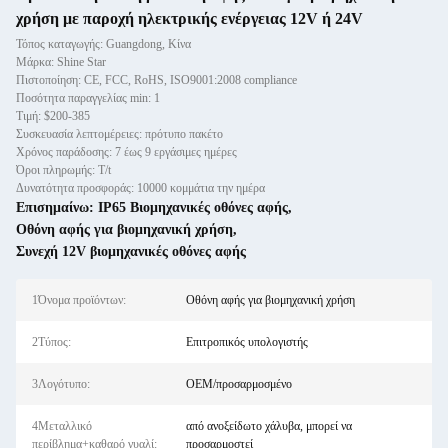
χρήση με παροχή ηλεκτρικής ενέργειας 12V ή 24V
Τόπος καταγωγής: Guangdong, Κίνα
Μάρκα: Shine Star
Πιστοποίηση: CE, FCC, RoHS, ISO9001:2008 compliance
Ποσότητα παραγγελίας min: 1
Τιμή: $200-385
Συσκευασία λεπτομέρειες: πρότυπο πακέτο
Χρόνος παράδοσης: 7 έως 9 εργάσιμες ημέρες
Όροι πληρωμής: T/t
Δυνατότητα προσφοράς: 10000 κομμάτια την ημέρα
Επισημαίνω:
IP65 Βιομηχανικές οθόνες αφής
,
Οθόνη αφής για βιομηχανική χρήση
,
Συνεχή 12V βιομηχανικές οθόνες αφής
1Όνομα προϊόντων:
Οθόνη αφής για βιομηχανική χρήση
2Τύπος:
Επιτροπικός υπολογιστής
3Λογότυπο:
OEM/προσαρμοσμένο
4Μεταλλικό
από ανοξείδωτο χάλυβα, μπορεί να
περίβλημα+καθαρό γυαλί:
προσαρμοστεί