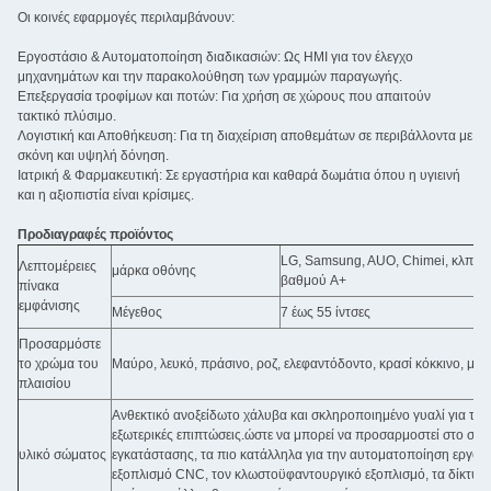
Οι κοινές εφαρμογές περιλαμβάνουν:
Εργοστάσιο & Αυτοματοποίηση διαδικασιών: Ως HMI για τον έλεγχο
μηχανημάτων και την παρακολούθηση των γραμμών παραγωγής.
Επεξεργασία τροφίμων και ποτών: Για χρήση σε χώρους που απαιτούν
τακτικό πλύσιμο.
Λογιστική και Αποθήκευση: Για τη διαχείριση αποθεμάτων σε περιβάλλοντα με
σκόνη και υψηλή δόνηση.
Ιατρική & Φαρμακευτική: Σε εργαστήρια και καθαρά δωμάτια όπου η υγιεινή
και η αξιοπιστία είναι κρίσιμες.
Προδιαγραφές προϊόντος
LG, Samsung, AUO, Chimei, κλπ... 
Λεπτομέρειες
μάρκα οθόνης
βαθμού A+
πίνακα
εμφάνισης
Μέγεθος
7 έως 55 ίντσες
Προσαρμόστε
το χρώμα του
Μαύρο, λευκό, πράσινο, ροζ, ελεφαντόδοντο, κρασί κόκκινο, μπλε
πλαισίου
Ανθεκτικό ανοξείδωτο χάλυβα και σκληροποιημένο γυαλί για τη
εξωτερικές επιπτώσεις.ώστε να μπορεί να προσαρμοστεί στο σκ
υλικό σώματος
εγκατάστασης, τα πιο κατάλληλα για την αυτοματοποίηση εργοσ
εξοπλισμό CNC, τον κλωστοϋφαντουργικό εξοπλισμό, τα δίκτυα