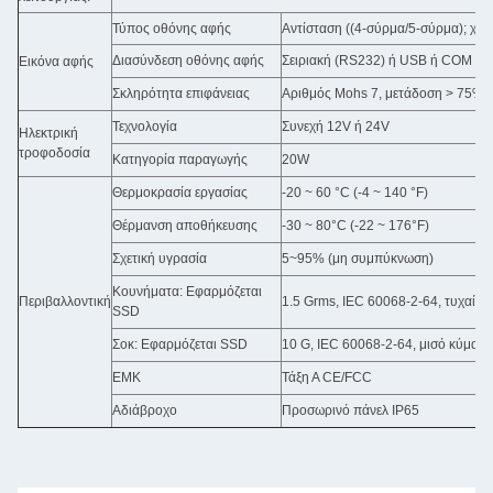
Τύπος οθόνης αφής
Αντίσταση ((4-σύρμα/5-σύρμα); χω
Διασύνδεση οθόνης αφής
Σειριακή (RS232) ή USB ή COM ως 
Εικόνα αφής
Σκληρότητα επιφάνειας
Αριθμός Mohs 7, μετάδοση > 75%
Τεχνολογία
Συνεχή 12V ή 24V
Ηλεκτρική
τροφοδοσία
Κατηγορία παραγωγής
20W
Θερμοκρασία εργασίας
-20 ~ 60 °C (-4 ~ 140 °F)
Θέρμανση αποθήκευσης
-30 ~ 80°C (-22 ~ 176°F)
Σχετική υγρασία
5~95% (μη συμπύκνωση)
Κουνήματα: Εφαρμόζεται
Περιβαλλοντική
1.5 Grms, IEC 60068-2-64, τυχαία,
SSD
Σοκ: Εφαρμόζεται SSD
10 G, IEC 60068-2-64, μισό κύμα, δ
ΕΜΚ
Τάξη Α CE/FCC
Αδιάβροχο
Προσωρινό πάνελ IP65