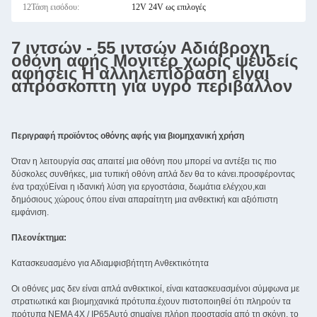
12Τάση εισόδου:
12V 24V ως επιλογές
7 ιντσών - 55 ιντσών Αδιάβροχη
οθόνη αφής Μονιτέρ χωρίς ψευδείς
αφήσεις Η αλληλεπίδραση είναι
απρόσκοπτη για υγρό περιβάλλον
Περιγραφή προϊόντος οθόνης αφής για βιομηχανική χρήση
Όταν η λειτουργία σας απαιτεί μια οθόνη που μπορεί να αντέξει τις πιο
δύσκολες συνθήκες, μια τυπική οθόνη απλά δεν θα το κάνει.προσφέροντας
ένα τραχύΕίναι η ιδανική λύση για εργοστάσια, δωμάτια ελέγχου,και
δημόσιους χώρους όπου είναι απαραίτητη μια ανθεκτική και αξιόπιστη
εμφάνιση.
Πλεονέκτημα:
Κατασκευασμένο για Αδιαμφισβήτητη Ανθεκτικότητα
Οι οθόνες μας δεν είναι απλά ανθεκτικοί, είναι κατασκευασμένοι σύμφωνα με
στρατιωτικά και βιομηχανικά πρότυπα.έχουν πιστοποιηθεί ότι πληρούν τα
πρότυπα NEMA 4X / IP65Αυτό σημαίνει πλήρη προστασία από τη σκόνη, το