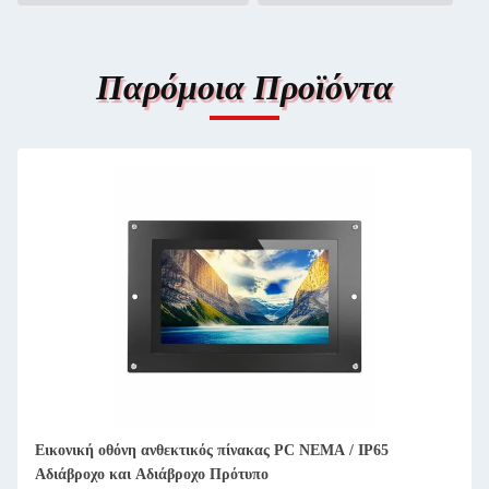
Παρόμοια Προϊόντα
DC 12V / 24V 20W Rugged Touch Panel PC All-In-One λύση
με ανθεκτική οθόνη αφής