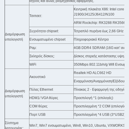
ισχύος και άλλες βιομηχανικές εφαρμογές.
Κεντρική πλακέτα X86: Intel core i3 
J1900/J4125/J6412/N100
Τσιπσετ:
ARM Rockchip: RK3288 RK3566 RK
Συχνότητα chipset:
Τετραπλό πυρήνα έως 2,66 GHz
Διαμόρφωση
υπολογιστή
Ενσωματωμένο chipset
Πληροφοριακό Κέντρο
Ραμ:
4GB DDR4 SDRAM (16G κατ' ανώτα
Σκληρός δίσκος:
Δίσκος στερεής κατάστασης υψηλής
WiFi
350Mbps 802.11b/n/g Wifi Ενσωμα
Realtek HD ALC662 HD
Ακουστικό
Εναρμόνιση/Αναρμόνιση/Εξόδου ο
Πύλες Ethernet
Πίνακας 2 - Εφαρμογή της οδηγίας
Διαμόρφωση
υπολογιστή
HDM1/ VGA θύρες
Προεπιλογή *1 (επιλογές)
COM θύρες
Προεπιλεγμένη *2 COM (επιλογές)
Πορτ USB
Προεπιλεγμένη *4 USB (3*USB2).01
Σύστημα
Win7, Win7 ενσωματωμένο, Win8, Win10, Ubuntu, VXWORKS, QNX
λειτουργίας: