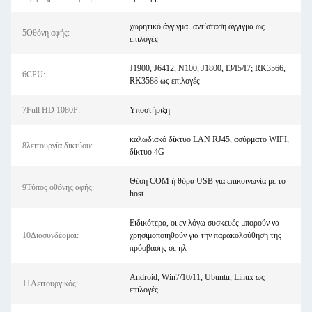
χωρητικό άγγιγμα· αντίσταση άγγιγμα ως
5Οθόνη αφής:
επιλογές
J1900, J6412, N100, J1800, I3/I5/I7; RK3566,
6CPU:
RK3588 ως επιλογές
7Full HD 1080P:
Υποστήριξη
καλωδιακό δίκτυο LAN RJ45, ασύρματο WIFI,
8λειτουργία δικτύου:
δίκτυο 4G
Θέση COM ή θύρα USB για επικοινωνία με το
9Τύπος οθόνης αφής:
host
Ειδικότερα, οι εν λόγω συσκευές μπορούν να
10Διασυνδέομαι:
χρησιμοποιηθούν για την παρακολούθηση της
πρόσβασης σε ηλ
Android, Win7/10/11, Ubuntu, Linux ως
11Λειτουργικός:
επιλογές